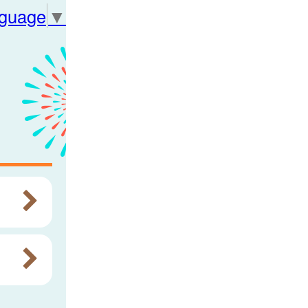
nguage
▼