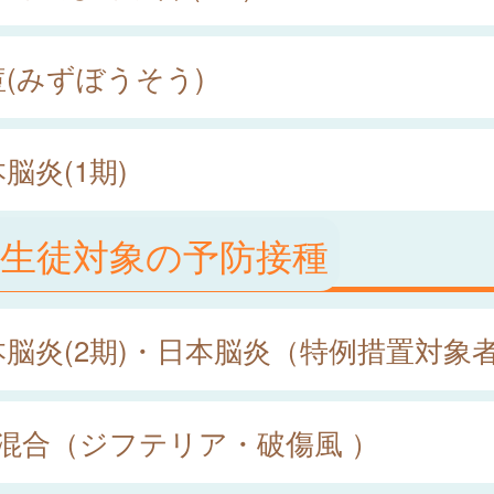
痘(みずぼうそう)
脳炎(1期)
童生徒対象の予防接種
本脳炎(2期)・日本脳炎（特例措置対象
種混合（ジフテリア・破傷風 ）