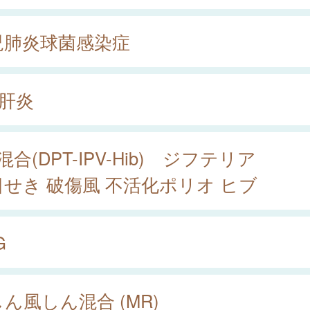
児肺炎球菌感染症
型肝炎
混合(DPT-IPV-Hib) ジフテリア
日せき 破傷風 不活化ポリオ ヒブ
G
ん風しん混合 (MR)