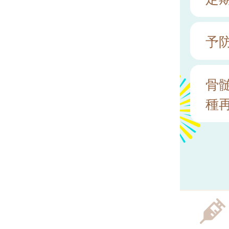
予
骨
種