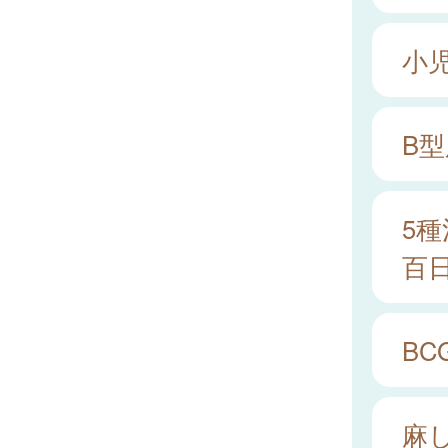
小
B
5種
百
BC
麻し