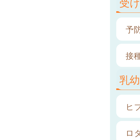
受
予
接
乳
ヒ
ロ