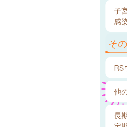
子
感染
そ
R
他
長
定