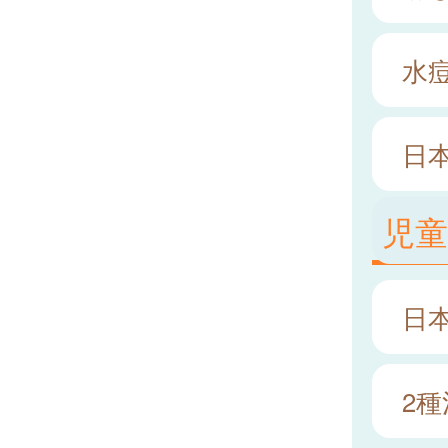
水
日本
児
日
2