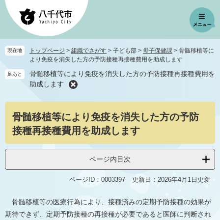
ペ
メ
ー
ニ
ジ
ュ
の
ー
先
を
トップページ
>
組織でさがす
>
子ども部
>
母子保健課
>
骨髄移植等に
現在地
頭
飛
より免疫を消失した方の予防接種再接種費用を助成します
で
ば
骨髄移植等により免疫を消失した方の予防接種再接種費用を
足あと
す
し
助成します
。
て
本
本
文
骨髄移植等により免疫を消失した方の予防
文
へ
接種再接種費用を助成します
ページ内目次
ページID：0003397
更新日：2026年4月1日更新
骨髄移植等の医療行為により、接種済みの定期予防接種の効果が
期待できず、定期予防接種の再接種が必要であると医師に判断され