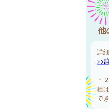
他
詳
>>
・
種
で