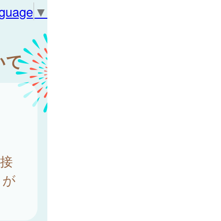
nguage
▼
いて
接
とが