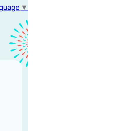
nguage
▼