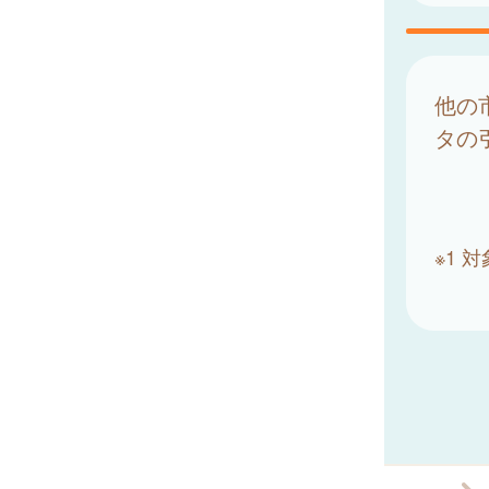
他の
タの
※1