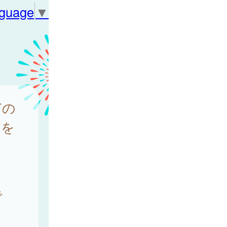
nguage
▼
どの
どを
で