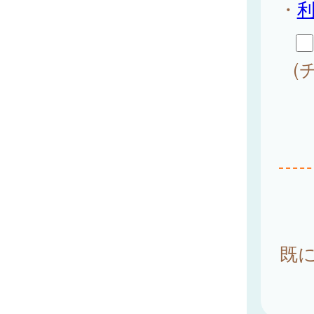
・
(
既