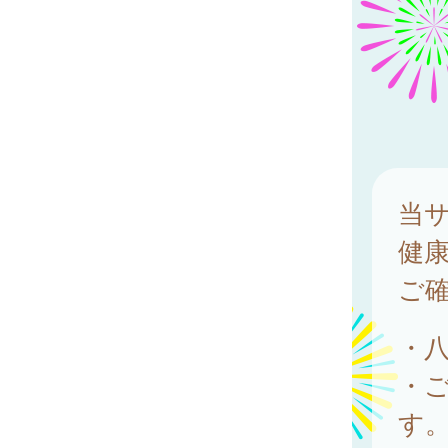
当
健
ご
・
・
す