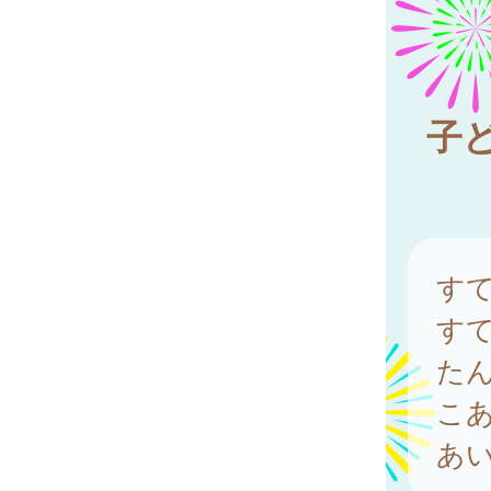
子
す
す
た
こ
あ