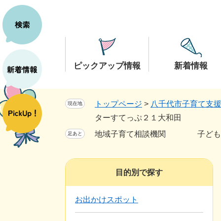
ペ
メ
ー
ニ
ジ
ュ
の
ー
先
を
ピックアップ情報
新着情報
頭
飛
で
ば
す。
し
トップページ
>
八千代市子育て支
現在地
て
ターすてっぷ２１大和田
本
地域子育て相談機関 子ども支
足あと
文
へ
目的別で探す
お出かけスポット