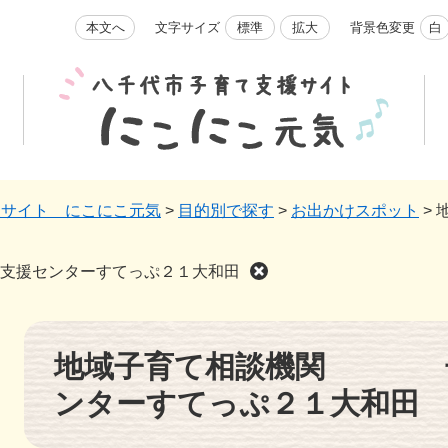
本文へ
文字サイズ
標準
拡大
背景色変更
白
援サイト にこにこ元気
>
目的別で探す
>
お出かけスポット
>
援センターすてっぷ２１大和田
本
地域子育て相談機関 
文
ンターすてっぷ２１大和田