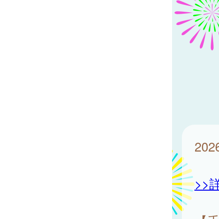
20
>>