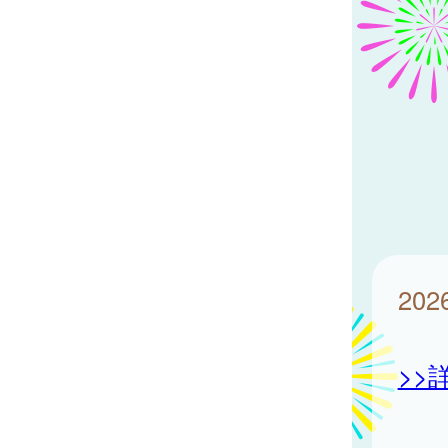
20
>>