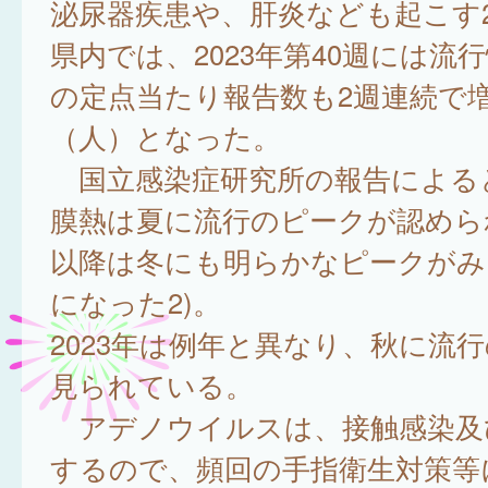
泌尿器疾患や、肝炎なども起こす2
県内では、2023年第40週には流
の定点当たり報告数も2週連続で増加
（人）となった。
国立感染症研究所の報告による
膜熱は夏に流行のピークが認められ
以降は冬にも明らかなピークがみ
になった2)。
2023年は例年と異なり、秋に流
見られている。
アデノウイルスは、接触感染及
するので、頻回の手指衛生対策等