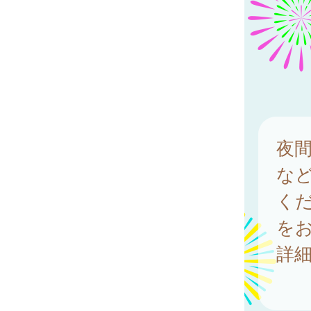
夜
な
く
を
詳