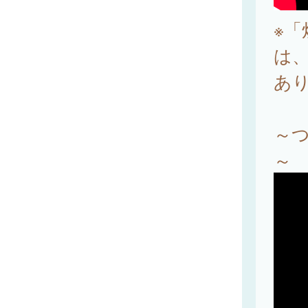
※「
は
あ
～
～