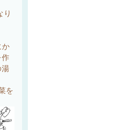
ょ
なり
にか
を作
の湯
菜を