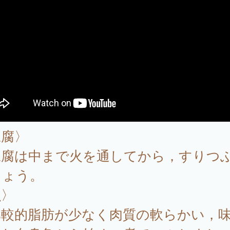
豆腐〉
豆腐は中まで火を通してから，すりつ
しょう。
魚〉
比較的脂肪が少なく肉質の軟らかい，