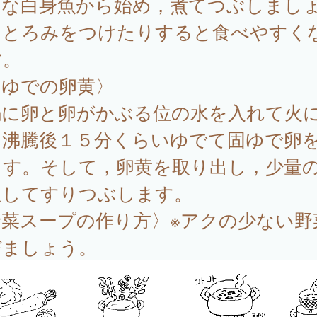
白な白身魚から始め，煮てつぶしまし
。とろみをつけたりすると食べやすく
す。
固ゆでの卵黄〉
鍋に卵と卵がかぶる位の水を入れて火
、沸騰後１５分くらいゆでて固ゆで卵
ます。そして，卵黄を取り出し，少量
足してすりつぶします。
野菜スープの作り方〉※アクの少ない野
びましょう。