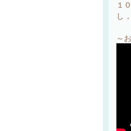
１
し
～