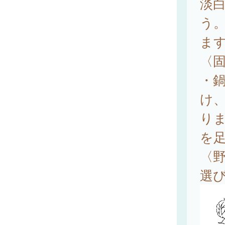
淡
う
ま
〈
・
け
り
を
〈
選