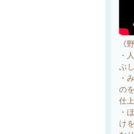
《
・
ぶ
・
の
仕
・
け