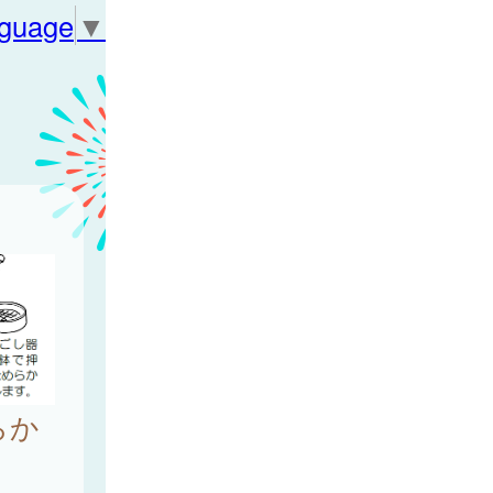
nguage
▼
らか