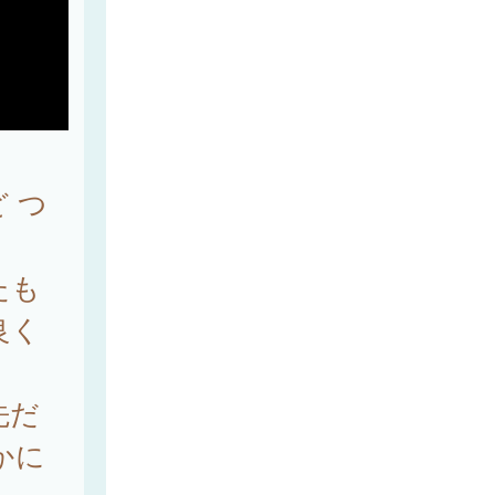
 つ
たも
良く
先だ
かに