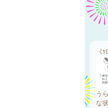
《1
う
な