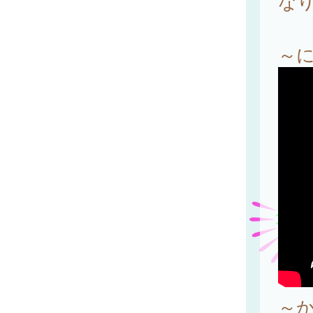
な
～
～