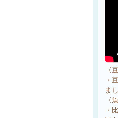
〈
・
ま
〈
・