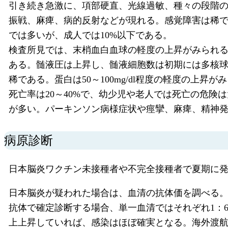
引き続き急激に、項部硬直、光線過敏、種々の段階
振戦、麻痺、病的反射などが現れる。感覚障害は稀
では多いが、成人では10%以下である。
検査所見では、末梢血白血球の軽度の上昇がみられ
ある。髄液圧は上昇し、髄液細胞数は初期には多核球優
稀である。蛋白は50～100mg/dl程度の軽度の上昇が
死亡率は20～40%で、幼少児や老人では死亡の危険
が多い。パーキンソン病様症状や痙攣、麻痺、精神
病原診断
日本脳炎ワクチン未接種者や不完全接種者で夏期に
日本脳炎が疑われた場合は、血清の抗体価を調べる。赤
抗体で確定診断する場合、単一血清ではそれぞれ1：6
上上昇していれば、感染はほぼ確実となる。海外渡航歴が