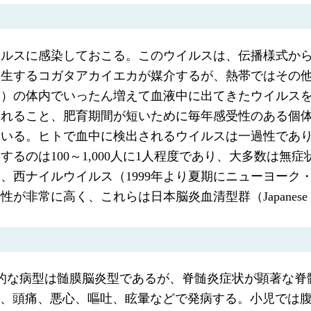
イルスに感染しておこる。このウイルスは、伝播様式か
発生するコガタアカイエカが媒介するが、熱帯ではその
タ）の体内でいったん増えて血液中に出てきたウイルス
まれること、肥育期間が短いために毎年感受性のある個
ている。ヒトで血中に検出されるウイルスは一過性であ
のは100～1,000人に1人程度であり、大多数は無症
、西ナイルウイルス（1999年より夏期にニューヨーク
く、これらは日本脳炎血清型群（Japanese encephal
型的な病型は髄膜脳炎型であるが、脊髄炎症状が顕著な
上）、頭痛、悪心、嘔吐、眩暈などで発病する。小児では