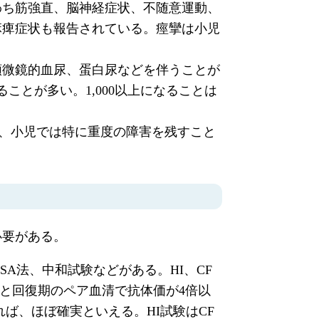
わち筋強直、脳神経症状、不随意運動、
麻痺症状も報告されている。痙攣は小児
顕微鏡的血尿、蛋白尿などを伴うことが
ことが多い。1,000以上になることは
り、小児では特に重度の障害を残すこと
必要がある。
A法、中和試験などがある。HI、CF
期と回復期のペア血清で抗体価が4倍以
れば、ほぼ確実といえる。HI試験はCF