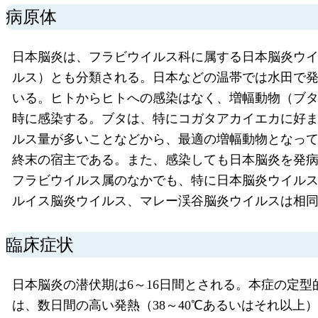
病原体
日本脳炎は、フラビウイルス科に属する日本脳炎ウ
ルス）とも分類される。日本などの温帯では水田で
いる。ヒトからヒトへの感染はなく、増幅動物（ブ
時に感染する。ブタは、特にコガタアカイエカに好
ルス量が多いことなどから、最適の増幅動物となっ
終末の宿主である。また、感染しても日本脳炎を発病する
フラビウイルス属のなかでも、特に日本脳炎ウイルス
ルイス脳炎ウイルス、マレー渓谷脳炎ウイルスは相同性が非常に高
臨床症状
日本脳炎の潜伏期は6～16日間とされる。本症の定
は、数日間の高い発熱（38～40℃あるいはそれ以