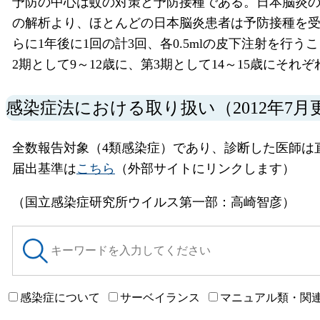
予防の中心は蚊の対策と予防接種である。日本脳炎
の解析より、ほとんどの日本脳炎患者は予防接種を受
らに1年後に1回の計3回、各0.5mlの皮下注射を行う
2期として9～12歳に、第3期として14～15歳にそ
感染症法における取り扱い（2012年7月
全数報告対象（4類感染症）であり、診断した医師は
届出基準は
こちら
（外部サイトにリンクします）
（国立感染症研究所ウイルス第一部：高崎智彦）
サ
イ
ト
内
感染症について
サーベイランス
マニュアル類・関
検