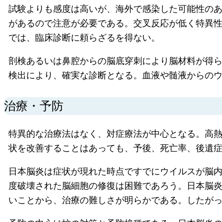
試験よりも感度は高いが、海外で感染した可能性の
があるので注意が必要である。交叉反応が低く特異
では、臨床診断に頼らざるを得ない。
剖検あるいは鼻腔からの脳底穿刺により脳材料が得られ
検出により、確実な診断となる。血液や髄液からの
治療・予防
特異的な治療法はなく、対症療法が中心となる。高
状を改善することはあっても、予後、死亡率、後遺
日本脳炎は症状が現れた時点ですでにウイルスが脳
度破壊された脳細胞の修復は困難であろう。日本脳炎
いことから、治療の難しさが明らかである。したが