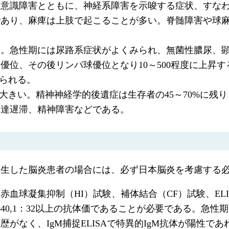
の意識障害とともに、神経系障害を示唆する症状、すな
であり、麻痺は上肢で起こることが多い。脊髄障害や球
る。急性期には尿路系症状がよくみられ、無菌性膿尿、
位、その後リンパ球優位となり10～500程度に上昇する
みられる。
は大きい。精神神経学的後遺症は生存者の45～70%に残
発達遅滞、精神障害などである。
発生した脳炎患者の場合には、必ず日本脳炎を考慮する
血球凝集抑制（HI）試験、補体結合（CF）試験、ELIS
40,1：32以上の抗体価であることが必要である。急性
なく、IgM捕捉ELISAで特異的IgM抗体が陽性であ