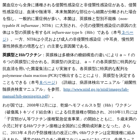
菌血症から全身に播種される侵襲性感染症と非侵襲性感染症がある。侵襲
性感染症は、血液や髄液等、本来無菌的な部位から細菌が分離された場合
を指し、一般的に重症例が多い。本菌は、莢膜株と型別不能株（non-
typable
H. influenzae
; NTHi）に大別され、小児の侵襲性感染症の原因の主
体はｂ型の莢膜を有する
H. influen-zae
type b（Hib）である（本号
３ペー
ジ
）。一方、NTHiは小児および成人の非侵襲性感染症（中耳炎、慢性閉
塞性肺疾患の増悪など）の主要な原因菌である。
莢膜型とHibワクチン
：莢膜株は多糖体の糖鎖構造の違いによりａ～ｆの
６つの莢膜型に分かれる。莢膜型の決定は、ａ～ｆの各莢膜型に特異的な
抗血清を用いた菌凝集法により実施する。各莢膜型に特異的な配列を
polymerase chain reaction (PCR)で検出することにより、莢膜型を決定する
こともできる（本号
８ページ
）（詳細は、病原体検出マニュアル「細菌性
髄膜炎検査マニュアル」を参照、
http://www.niid.go.jp/niid/images/lab-
manual/hib-meningitis.pdf
）。
わが国では、2008年12月には、乾燥ヘモフィルスｂ型（Hib）ワクチン
（破傷風トキソイド結合体）による任意接種が開始され、2010年11月には
「子宮頸がん等ワクチン接種緊急促進事業」の開始とともに、５歳未満の
小児に対するHibワクチン接種は全国的に公費助成対象となった。さら
に、2013年４月の予防接種法の改正に伴いHibワクチンは定期接種に組み
込まれた。通常のHibワクチン接種スケジュールにおいては、生後２～７