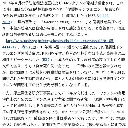
2013年４月の予防接種法改正によりHibワクチンが定期接種化され、これ
に伴いHibによる細菌性髄膜炎を含む「侵襲性インフルエンザ菌感染症」
が全数把握対象疾患（５類感染症）に追加された（IASR
34: 111,
2013
）。届出基準は、「
Haemophilus influenzae
による侵襲性感染症のう
ち、本菌が髄液又は血液から検出された感染症とする」と定義され、検査
診断は菌分離あるいは遺伝子検出のいずれかによる
（
http://www.mhlw.go.jp/bunya/kenkou/kekkaku-kansenshou11/01-05-
44.html
）。
表２
には2013年第14週～23週までに届出のあった侵襲性イン
フルエンザ菌感染症の31症例を示す。症例の年齢分布は小児と高齢者の二
相性のピークを示した（
図２
）。成人例の大半は高齢者の菌血症を伴う肺
炎例であり、うち３例が死亡例であった。１症例のみｂ型と報告された
が、他の症例では分離株の莢膜型は報告されていない。2013年４月以降に
開始された発生動向調査から、成人とりわけ高齢者における侵襲性インフ
ルエンザ菌感染症の発生状況が明らかになっている。
一方、厚生労働省研究班事業として2007年から始まった「ワクチンの有用
性向上のためのエビデンスおよび方策に関する研究」（庵原・神谷班）に
よって10道県における５歳未満人口10万人当たりのHibによる侵襲性感染
症の平均罹患率が調査されている。Hibワクチン公費助成前の2008～2010
年には髄膜炎 7.7、菌血症を伴う非髄膜炎 5.1であったが、2012年には髄膜
炎 0.6（減少率92％）、菌血症を伴う非髄膜炎 0.9（減少率82％）にまで減