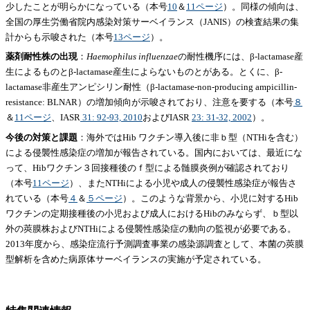
少したことが明らかになっている（本号
10
＆
11ページ
）。同様の傾向は、
全国の厚生労働省院内感染対策サーベイランス（JANIS）の検査結果の集
計からも示唆された（本号
13ページ
）。
薬剤耐性株の出現
：
Haemophilus influenzae
の耐性機序には、β-lactamase産
生によるものとβ-lactamase産生によらないものとがある。とくに、β-
lactamase非産生アンピシリン耐性（β-lactamase-non-producing ampicillin-
resistance: BLNAR）の増加傾向が示唆されており、注意を要する（本号
８
＆
11ページ
、IASR
31: 92-93, 2010
およびIASR
23: 31-32, 2002
）。
今後の対策と課題
：海外ではHib ワクチン導入後に非ｂ型（NTHiを含む）
による侵襲性感染症の増加が報告されている。国内においては、最近にな
って、Hibワクチン３回接種後のｆ型による髄膜炎例が確認されており
（本号
11ページ
）、またNTHiによる小児や成人の侵襲性感染症が報告さ
れている（本号
４
＆
５ページ
）。このような背景から、小児に対するHib
ワクチンの定期接種後の小児および成人におけるHibのみならず、ｂ型以
外の莢膜株およびNTHiによる侵襲性感染症の動向の監視が必要である。
2013年度から、感染症流行予測調査事業の感染源調査として、本菌の莢膜
型解析を含めた病原体サーベイランスの実施が予定されている。