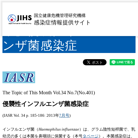
IASR 34(7), 2013【特
国立健康危機管理研究機構
感染症情報提供サイト
集】侵襲性インフルエ
ンザ菌感染症
The Topic of This Month Vol.34 No.7(No.401)
侵襲性インフルエンザ菌感染症
(IASR Vol. 34 p. 185-186: 2013年
7月号
)
インフルエンザ菌（
Haemophilus influenzae
）は、グラム陰性短桿菌で、乳
幼児の多くは本菌を鼻咽頭に保菌する（本号
９ページ
）。本菌感染症は、