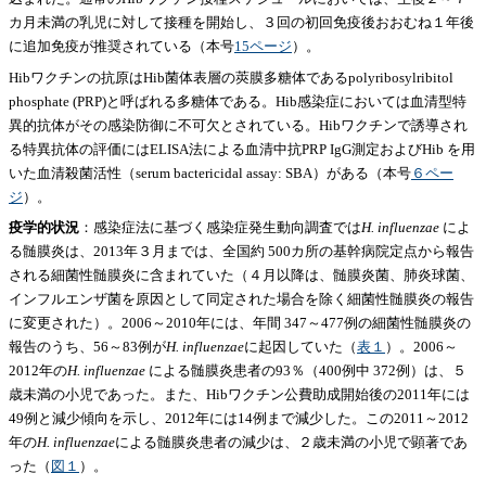
カ月未満の乳児に対して接種を開始し、３回の初回免疫後おおむね１年後
に追加免疫が推奨されている（本号
15ページ
）。
Hibワクチンの抗原はHib菌体表層の莢膜多糖体であるpolyribosylribitol
phosphate (PRP)と呼ばれる多糖体である。Hib感染症においては血清型特
異的抗体がその感染防御に不可欠とされている。Hibワクチンで誘導され
る特異抗体の評価にはELISA法による血清中抗PRP IgG測定およびHib を用
いた血清殺菌活性（serum bactericidal assay: SBA）がある（本号
６ペー
ジ
）。
疫学的状況
：感染症法に基づく感染症発生動向調査では
H. influenzae
によ
る髄膜炎は、2013年３月までは、全国約 500カ所の基幹病院定点から報告
される細菌性髄膜炎に含まれていた（４月以降は、髄膜炎菌、肺炎球菌、
インフルエンザ菌を原因として同定された場合を除く細菌性髄膜炎の報告
に変更された）。2006～2010年には、年間 347～477例の細菌性髄膜炎の
報告のうち、56～83例が
H. influenzae
に起因していた（
表１
）。2006～
2012年の
H. influenzae
による髄膜炎患者の93％（400例中 372例）は、５
歳未満の小児であった。また、Hibワクチン公費助成開始後の2011年には
49例と減少傾向を示し、2012年には14例まで減少した。この2011～2012
年の
H. influenzae
による髄膜炎患者の減少は、２歳未満の小児で顕著であ
った（
図１
）。