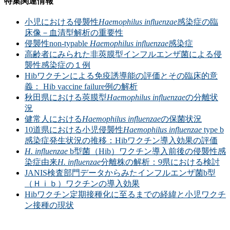
特集関連情報
小児における侵襲性
Haemophilus influenzae
感染症の臨
床像－血清型解析の重要性
侵襲性non-typable
Haemophilus influenzae
感染症
高齢者にみられた非莢膜型インフルエンザ菌による侵
襲性感染症の１例
Hibワクチンによる免疫誘導能の評価とその臨床的意
義： Hib vaccine failure例の解析
秋田県における莢膜型
Haemophilus influenzae
の分離状
況
健常人における
Haemophilus influenzae
の保菌状況
10道県における小児侵襲性
Haemophilus influenzae
type b
感染症発生状況の推移：Hibワクチン導入効果の評価
H. influenzae
b型菌（Hib）ワクチン導入前後の侵襲性感
染症由来
H. influenzae
分離株の解析：9県における検討
JANIS検査部門データからみたインフルエンザ菌b型
（Ｈｉｂ）ワクチンの導入効果
Hibワクチン定期接種化に至るまでの経緯と小児ワクチ
ン接種の現状