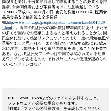
肉喫食を避け, 十分加熱調理して喫食することの必要性を狩
猟者, 食肉関係者および消費者向けに注意喚起している
〔2004（平成16）年11月29日, 食安監発第1129001号, 医薬食
品局食品安全部監視安全課長通
知:
http://www.mhlw.go.jp/topics/syokuchu/kanren/kanshi/041129-
1.html
〕。近年のE型肝炎の届出数は増加傾向にあり, またそ
の多くが国内での感染によるものと考えられることから, 国
民全体に対して感染リスクについてのより一層の周知徹底が
重要であると思われる。また流行地へ渡航する際にも, 飲み
水に注意し, 加熱不十分な食品の喫食を避けることが必要で
ある。なお, E型肝炎ワクチンは中国で承認されている組換
えワクチンがあるものの, それ以外に人への使用が認められ
ているワクチンはない。
PDF・Word・Excelなどのファイルを閲覧するには、
ソフトウェアが必要な場合があります。
詳細は「ファイルの閲覧方法」を確認してください。