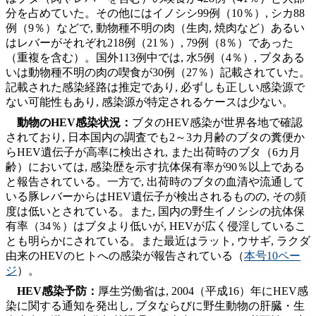
分を占めていた。その他にはイノシシ99例（10％）, シカ88
例（9％）などで, 動物種不明の肉（生肉, 焼肉など）あるい
はレバーがそれぞれ218例（21％）, 79例（8％）であった
（重複を含む）。国外113例中では, 水5例（4％）, ブタある
いは動物種不明の肉の喫食が30例（27％）記載されていた。
記載された感染経路は推定であり, 必ずしも正しい感染源で
ない可能性もあり, 感染源が特定されるケースは少ない。
動物のHEV感染状況
：
ブタのHEV感染が世界各地で確認
されており, 日本国内の調査でも2～3カ月齢のブタの糞便か
らHEV遺伝子が高率に検出され, また出荷時のブタ（6カ月
齢）においては, 感染歴を示す抗体保有率が90％以上である
と報告されている。一方で, 出荷時のブタの血清や流通して
いる豚レバーからはHEV遺伝子が検出されるものの, その頻
度は低いとされている。また, 国内の野生イノシシの抗体保
有率（34％）はブタより低いが, HEVが広く侵淫しているこ
とも明らかにされている。また最近はラット, ウサギ, ラクダ
由来のHEVのヒトへの感染が報告されている（
本号10ペー
ジ
）。
HEV感染予防
：
厚生労働省は, 2004（平成16）年にHEV感
染に関する通知を発出し, ブタならびに野生動物の肝臓・生