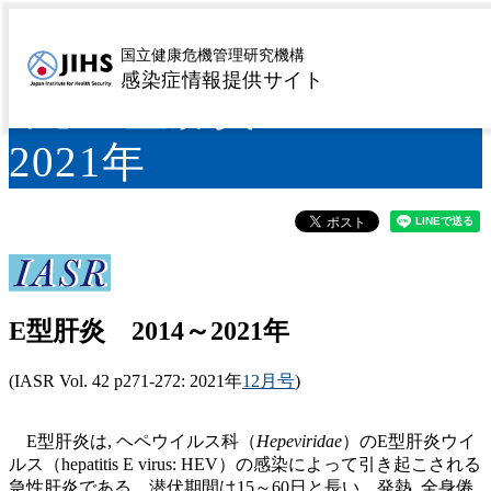
IASR 42(12), 2021【特
国立健康危機管理研究機構
感染症情報提供サイト
集】E型肝炎 2014～
2021年
E型肝炎 2014～2021年
(IASR Vol. 42 p271-272: 2021年
12月号
)
E型肝炎は, ヘペウイルス科（
Hepeviridae
）のE型肝炎ウイ
ルス（hepatitis E virus: HEV）の感染によって引き起こされる
急性肝炎である。潜伏期間は15～60日と長い。発熱, 全身倦