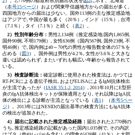
2
）。2,770例の都道府県別届出状況を
図2
に示す。北海道
（
本号15ページ
）および関東甲信越地方からの届出が多く,
四国地方からの届出は少ない。国外113例の主な推定感染地
はアジアで, 中国が最も多く（20％）, インド（15％）, 台湾
（7.1％）, タイ（7.1％）と続く（
表2
）。
2）性別年齢分布
：
男性2,134例（推定感染地:国内1,865例,
国外90例, 不明179例）, 女性636例（国内567例, 国外23例, 不
明46例）で, 国内例は40～70代の男性が報告数全体の57％を
占める（
図3
）。国外例は男性が4.2％, 女性が3.6％と大きな
違いは認められず, またいずれも幅広い年齢から報告されて
いる。
3）検査診断法
：
確定診断に使用された検査法は, かつては
RT-PCRによる遺伝子検出, およびELISAによるIgM抗体検出
が主流であったが（
IASR 35:1-2, 2014
）, 2011年10月にE型肝
炎のIgA抗体検出キットが保険適用となり, それ以降はIgA抗
体の検出による診断が主流となっている（
表1
）（
本号5ペー
ジ
）。2013年にはNESIDの届出基準の検査方法にもIgA抗体
の検出が追加された。
4）届出に記載された推定感染経路
：
届出された2,770例の
うち, 推定感染経路の記載があった国内1,035例で, その内訳
はブタ（肉やレバーを含む）の喫食が428例（41％）と大部