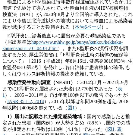
輸血によるHEV感染は毎年数件程度確認されているが, 北
海道で先駆けて導入されていた輸血用血液のHEV核酸増幅
検査法（NAT）が, 2020年8月より全国的に導入された。これ
により今後は北海道以外の地域においても輸血による感染者
数が減少することが期待される（
本号6ページ
）。
E型肝炎は, 診断後直ちに届出が必要な4類感染症である
（届出基準は
http://www.mhlw.go.jp/bunya/kenkou/kekkaku-
kansenshou11/01-04-01.html
）。またE型肝炎の流行状況を調
査するため, 厚生労働省は「E型肝炎発生時の検体の確保等
について」〔2016（平成28）年8月16日, 健感発0816第3号, 生
食監発0816第2号〕を発出し, 各自治体に患者検体の確保, も
しくはウイルス解析情報の提出を依頼している。
感染症発生動向調査（NESID）：
2014年1月～2021年9月
までにE型肝炎と届出された患者は2,770例であった（
表
1
）。2005～2011年までは年間100例以下の報告であったが
（
IASR 35:1-2, 2014
）, 2015年以降は年間200例を超え, 2018
年以降は400例を超えている（
図1
）。
1）届出に記載された推定感染地域
：
国内で感染したと推
定された患者（国内例）が大勢を占め（88％）, 国外での感
染が推定された件数は113例（4.1％）であった（
図1
,
表