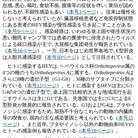
怠感, 悪心, 嘔吐, 食欲不振, 腹痛等の症状を伴い, 黄疸が認め
られるが, 不顕性感染も多い（
本号3ページ
）。従来は慢性化
しないと考えられていたが, 臓器移植患者など免疫抑制状態
にある患者のHEV感染が慢性感染を引き起こすことがある
（
本号9ページ
）。感染経路は, いわゆる途上国や衛生状況の
悪い難民キャンプ等では患者の糞便中に排泄されたウイルス
による経口感染が主で, 大規模な集団発生が報告されている
（
本号16ページ
）。一方, 日本をはじめ世界各地で, E型肝炎
は人獣共通感染症（
本号10ページ
）として注目されている。
ヒトに感染するHEVは, ヘペウイルス科
Orthohepevirus
属の
4つの種のうち
Orthohepevirus A
に属する。
Orthohepevirus A
は
さらに8種の遺伝子型（G1-G8）, 36種のサブタイプに分類さ
れている（
本号12ページ
）。ヒトに感染するHEVは主にG1-
G4の4つの遺伝子型で, 途上国で比較的大きな地域流行を起
こすウイルスは主にG1である。先進国では主にG3によるE
型肝炎が散発的に報告されている。G3およびG4は, ブタやイ
ノシシに感染するため, 加熱不十分なこれらの動物の内臓肉
等の喫食が, 国内の主な感染要因と考えられている（
本号15
ページ
）。また近年, ブタやイノシシ以外の動物由来HEVの
ヒトへの感染例も報告されている（
本号10ページ
）。