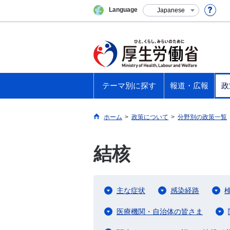
Language
Japanese
テーマ別に探す
報道・広報
政
ホーム
>
政策について
>
分野別の政策一覧
結核
主な症状
感染経路
医療機関・自治体の皆さま