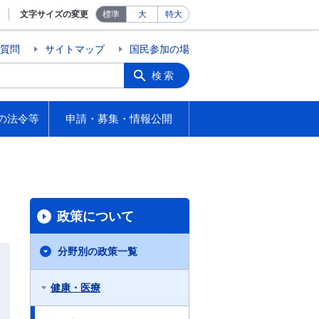
文字サイズの変更
標準
大
特大
質問
サイトマップ
国民参加の場
検索
の法令等
申請・募集・情報公開
政策について
分野別の政策一覧
健康・医療