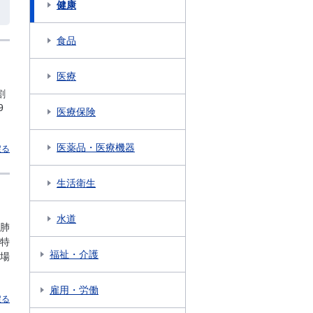
健康
食品
医療
割
9
医療保険
医薬品・医療機器
戻る
生活衛生
水道
肺
特
福祉・介護
場
雇用・労働
戻る