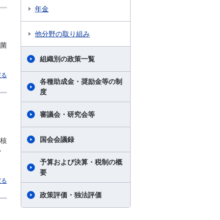
年金
他分野の取り組み
菌
組織別の政策一覧
戻る
各種助成金・奨励金等の制
度
審議会・研究会等
て
国会会議録
核
か
予算および決算・税制の概
要
戻る
政策評価・独法評価