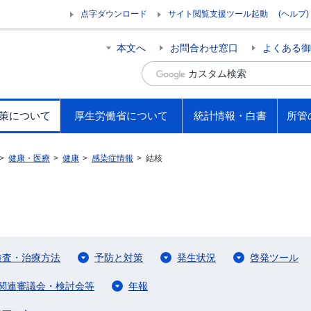
点字ダウンロード
サイト閲覧支援ツール起動
(ヘルプ)
本文へ
お問合わせ窓口
よくある御
策について
厚生労働省について
統計情報・白書
所管
>
健康・医療
>
健康
>
感染症情報
>
結核
検査・治療方法
予防と対策
発生状況
啓発ツール
関連審議会・検討会等
年報