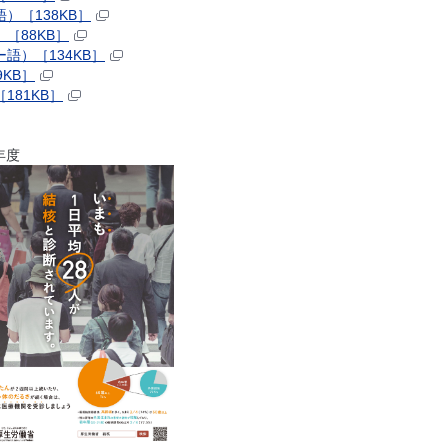
）［138KB］
［88KB］
語）［134KB］
KB］
81KB］
度