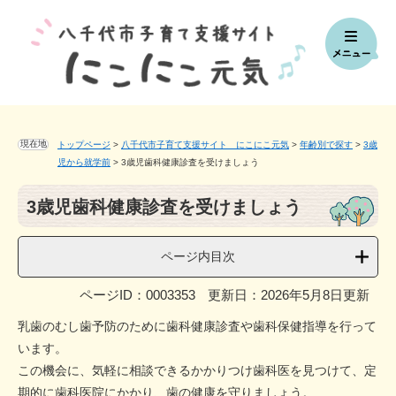
ペ
メ
ー
ニ
ジ
ュ
の
ー
先
を
頭
飛
で
ば
す。
し
現在地
トップページ
>
八千代市子育て支援サイト にこにこ元気
>
年齢別で探す
>
3歳
て
児から就学前
>
3歳児歯科健康診査を受けましょう
本
本
文
3歳児歯科健康診査を受けましょう
文
へ
ページ内目次
ページID：0003353
更新日：2026年5月8日更新
乳歯のむし歯予防のために歯科健康診査や歯科保健指導を行って
います。
この機会に、気軽に相談できるかかりつけ歯科医を見つけて、定
期的に歯科医院にかかり、歯の健康を守りましょう。