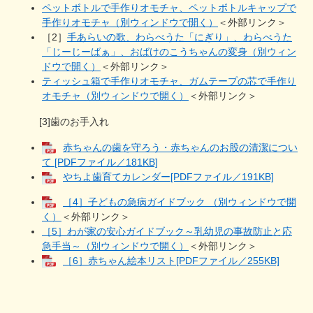
ペットボトルで手作りオモチャ、ペットボトルキャップで
手作りオモチャ（別ウィンドウで開く）
＜外部リンク＞
［2］
手あらいの歌、わらべうた「にぎり」、わらべうた
「じーじーばぁ」、おばけのこうちゃんの変身（別ウィン
ドウで開く）
＜外部リンク＞
ティッシュ箱で手作りオモチャ、ガムテープの芯で手作り
オモチャ（別ウィンドウで開く）
＜外部リンク＞
[3]歯のお手入れ
赤ちゃんの歯を守ろう・赤ちゃんのお股の清潔につい
て [PDFファイル／181KB]
やちよ歯育てカレンダー[PDFファイル／191KB]
［4］子どもの急病ガイドブック （別ウィンドウで開
く）
＜外部リンク＞
［5］わが家の安心ガイドブック～乳幼児の事故防止と応
急手当～（別ウィンドウで開く）
＜外部リンク＞
［6］赤ちゃん絵本リスト[PDFファイル／255KB]