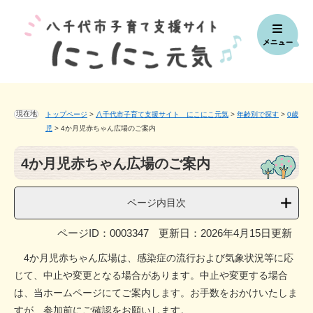
ペ
メ
ー
ニ
ジ
ュ
の
ー
先
を
頭
飛
で
ば
す。
し
現在地
トップページ
>
八千代市子育て支援サイト にこにこ元気
>
年齢別で探す
>
0歳
て
児
>
4か月児赤ちゃん広場のご案内
本
本
文
4か月児赤ちゃん広場のご案内
文
へ
ページ内目次
ページID：0003347
更新日：2026年4月15日更新
4か月児赤ちゃん広場は、感染症の流行および気象状況等に応
じて、中止や変更となる場合があります。中止や変更する場合
は、当ホームページにてご案内します。お手数をおかけいたしま
すが、参加前にご確認をお願いします。