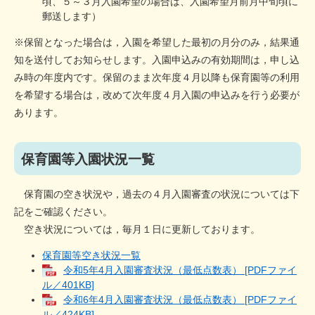
頃、５～３月入園希望の場合は、入園希望月前月中旬頃に
郵送します）
※保留となった場合は，入園を希望した最初の月分のみ，結果通
知を送付してお知らせします。入園申込みの有効期間は，申し込
み時の年度内です。保留のまま次年度４月以降も保育園等の利用
を希望する場合は，改めて次年度４月入園の申込みを行う必要が
あります。
保育園等入園状況一覧
保育園の空き状況や，過去の４月入園審査の状況については下
記をご確認ください。
空き状況については，毎月１日に更新しております。
保育園等空き状況一覧
令和5年4月入園審査状況（最低点数表） [PDFファイ
ル／401KB]
令和6年4月入園審査状況（最低点数表） [PDFファイ
ル／424KB]