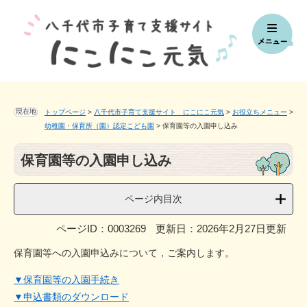
ペ
メ
ー
ニ
ジ
ュ
の
ー
先
を
頭
飛
で
ば
す。
し
現在地
トップページ
>
八千代市子育て支援サイト にこにこ元気
>
お役立ちメニュー
>
て
幼稚園・保育所（園）認定こども園
>
保育園等の入園申し込み
本
本
文
保育園等の入園申し込み
文
へ
ページ内目次
ページID：0003269
更新日：2026年2月27日更新
保育園等への入園申込みについて，ご案内します。
▼保育園等の入園手続き
▼申込書類のダウンロード