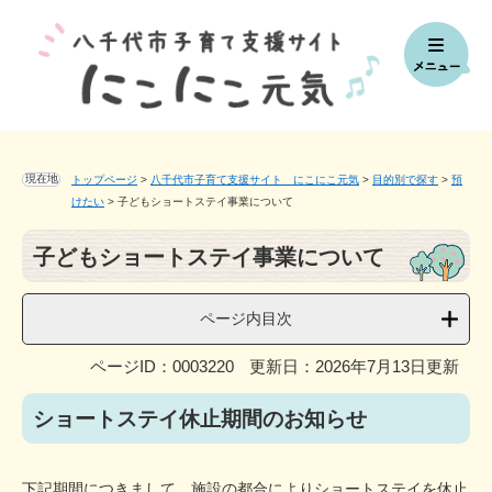
ペ
メ
ー
ニ
ジ
ュ
の
ー
先
を
頭
飛
で
ば
す。
し
現在地
トップページ
>
八千代市子育て支援サイト にこにこ元気
>
目的別で探す
>
預
て
けたい
>
子どもショートステイ事業について
本
本
文
子どもショートステイ事業について
文
へ
ページ内目次
ページID：0003220
更新日：2026年7月13日更新
ショートステイ休止期間のお知らせ
下記期間につきまして、施設の都合によりショートステイを休止