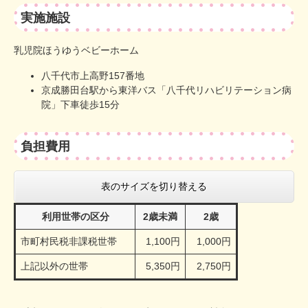
実施施設
乳児院ほうゆうベビーホーム
八千代市上高野157番地
京成勝田台駅から東洋バス「八千代リハビリテーション病
院」下車徒歩15分
負担費用
表のサイズを切り替える
利用世帯の区分
2歳未満
2歳
市町村民税非課税世帯
1,100円
1,000円
上記以外の世帯
5,350円
2,750円