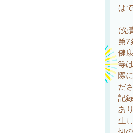
は
(免
第
健
等
際
だ
記
あ
生
切