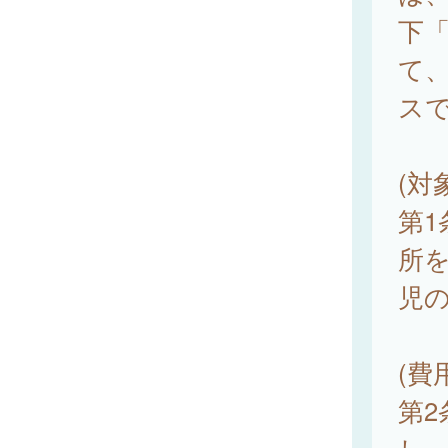
下
て
ス
(対
第
所
児
(費
第