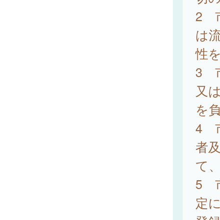
2
は
性
3
又
を
4
者
て
5 
定