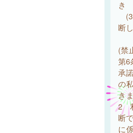
き
(
断
(禁
第
承
の
き
2
断
に