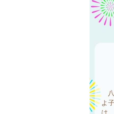
八
よ子
は