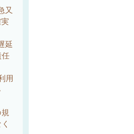
急又
確実
遅延
責任
利用
い
。
の規
なく