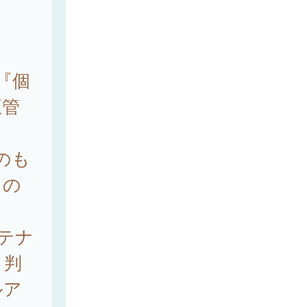
『個
正管
のも
もの
テナ
と判
ルア