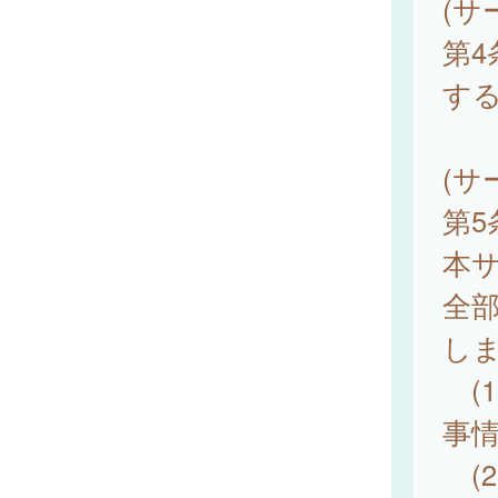
(サ
第
す
(サ
第
本
全
し
(
事
(