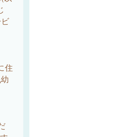
じ
ービ
に住
乳幼
だ