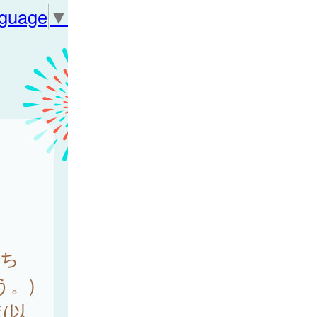
nguage
▼
ち
。)
(以