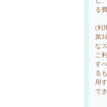
し
る
(利
第3
な
ご
す
る
用
で