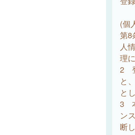
登
(個
第
人
理
2
と
と
3
ン
断