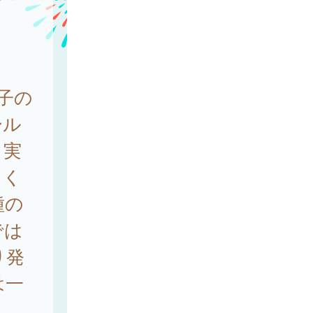
子の
ール
、実
てく
種の
では
り発
は一