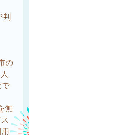
が判
市の
個人
はで
を無
ビス
利用