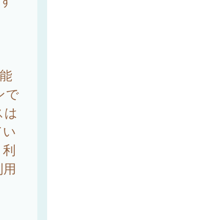
関す
。
能
ンで
スは
てい
、利
利用