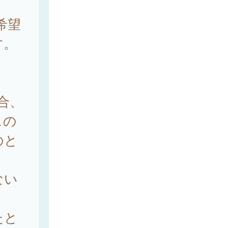
希望
す。
合、
スの
のと
ない
たと