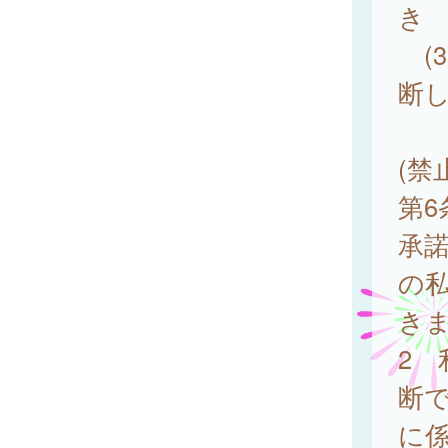
き
(
断
(禁
第
承
の
き
2
断
に