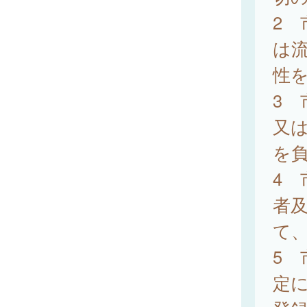
2
は
性
3
又
を
4
者
て
5 
定