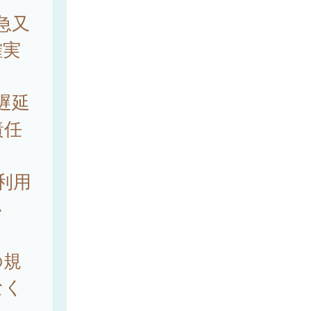
急又
確実
遅延
責任
利用
い
。
の規
なく