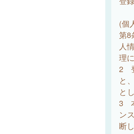
登
(個
第
人
理
2
と
と
3
ン
断