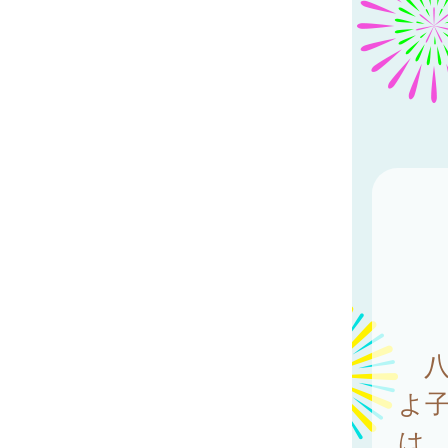
八
よ子
は