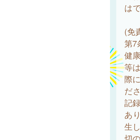
は
(免
第
健
等
際
だ
記
あ
生
切