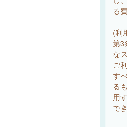
し
る
(利
第3
な
ご
す
る
用
で