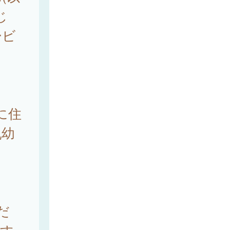
じ
ービ
に住
乳幼
だ