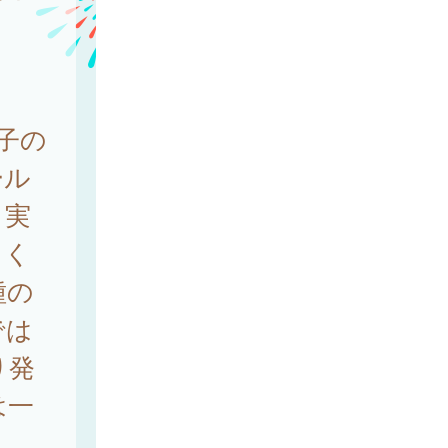
子の
ール
、実
てく
種の
では
り発
は一