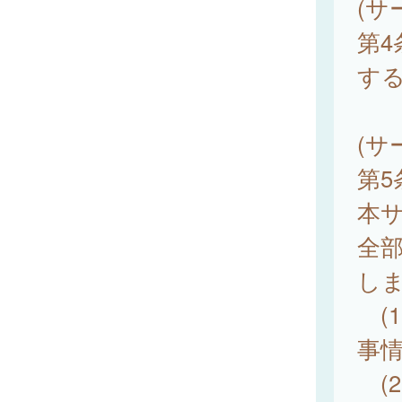
(サ
第
す
(サ
第
本
全
し
(
事
(