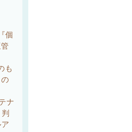
『個
正管
のも
もの
テナ
と判
ルア