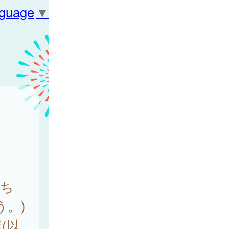
nguage
▼
ち
。)
(以