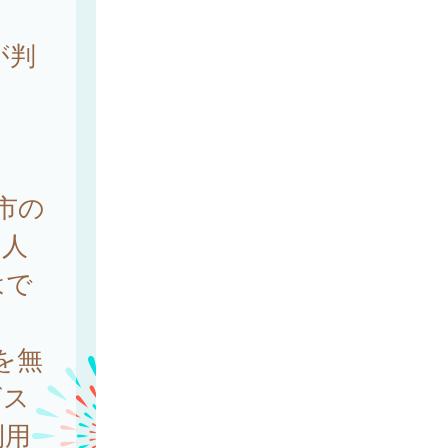
が判
市の
個人
はで
を無
ビス
利用