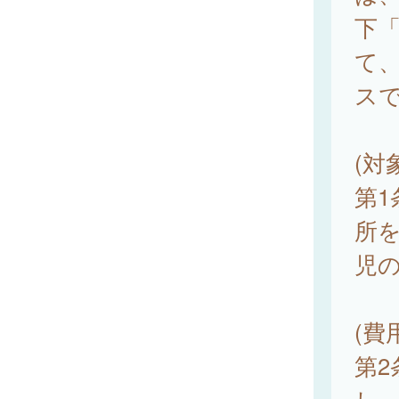
下
て
ス
(対
第
所
児
(費
第