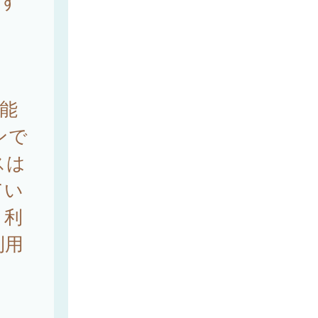
関す
。
能
ンで
スは
てい
、利
利用