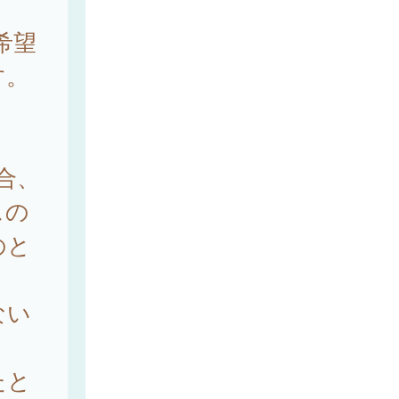
希望
す。
合、
スの
のと
ない
たと