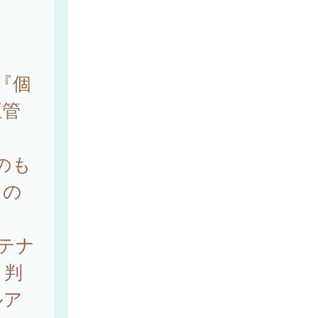
『個
正管
のも
もの
テナ
と判
ルア