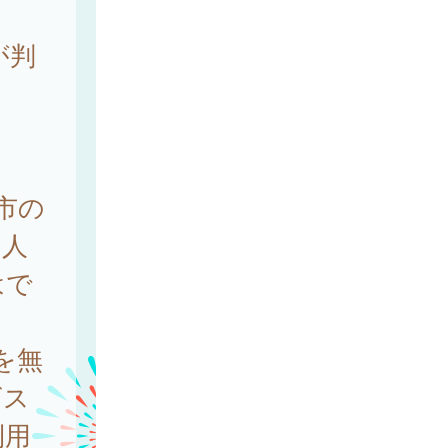
が判
市の
個人
はで
を無
ビス
利用