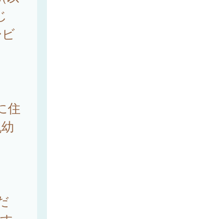
じ
ービ
に住
乳幼
だ