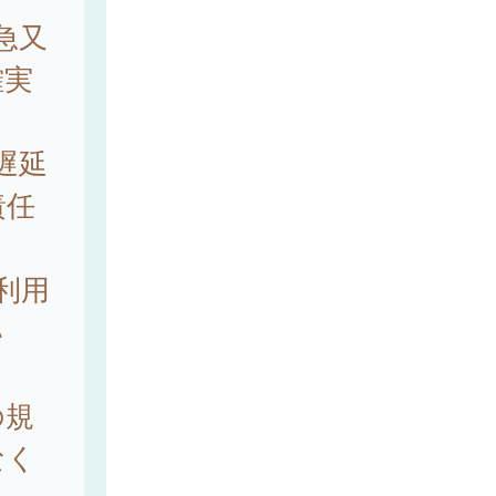
急又
確実
遅延
責任
利用
い
。
の規
なく