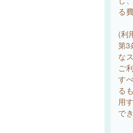
し
る
(利
第3
な
ご
す
る
用
で