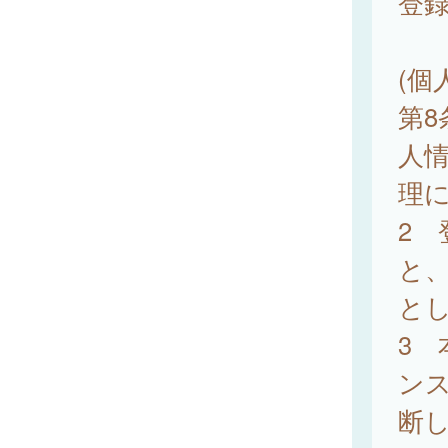
登
(個
第
人
理
2
と
と
3
ン
断