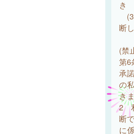
き
(
断
(禁
第
承
の
き
2
断
に