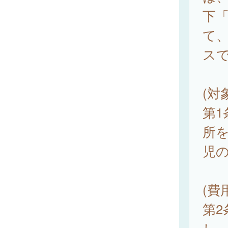
下
て
ス
(対
第
所
児
(費
第