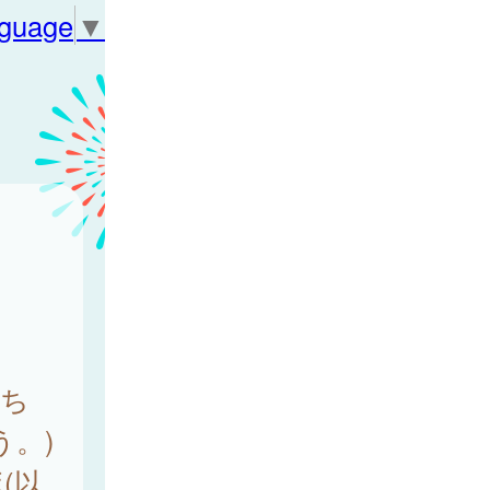
nguage
▼
ち
。)
(以