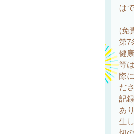
は
(免
第
健
等
際
だ
記
あ
生
切