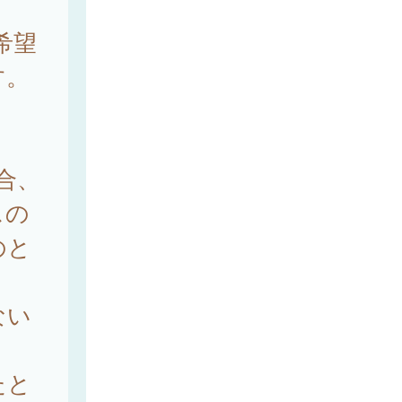
希望
す。
合、
スの
のと
ない
たと