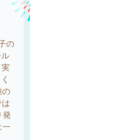
子の
ール
、実
てく
種の
では
り発
は一