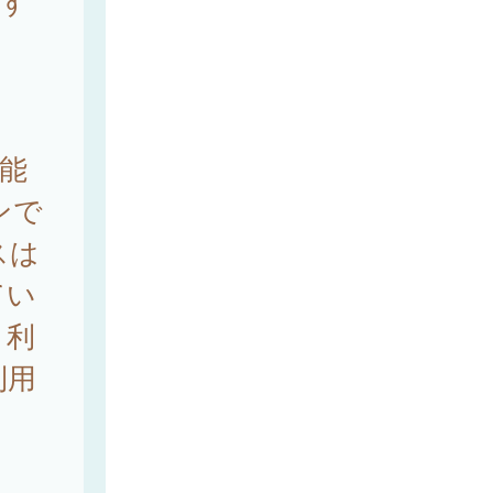
関す
。
能
ンで
スは
てい
、利
利用