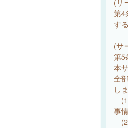
(サ
第
す
(サ
第
本
全
し
(
事
(