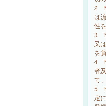
2
は
性
3
又
を
4
者
て
5 
定