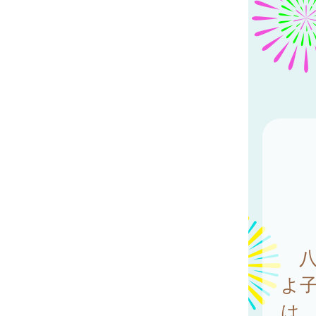
八
よ子
は