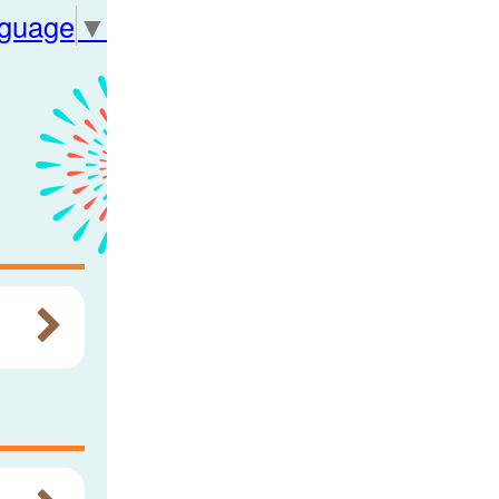
nguage
▼