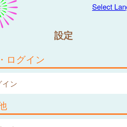
Select La
設定
・ログイン
グイン
他