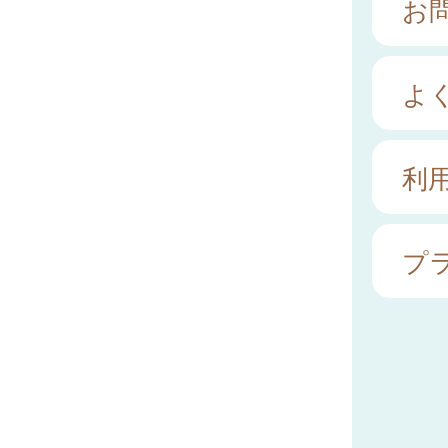
お
よ
利
プ