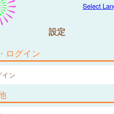
Select La
設定
・ログイン
グイン
他