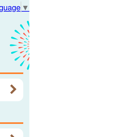
nguage
▼