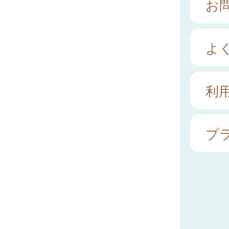
お
よ
利
プ