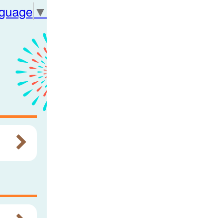
nguage
▼