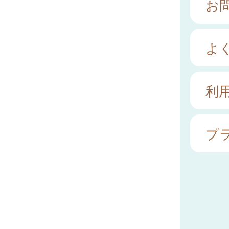
お
よ
利
プ