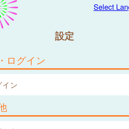
Select La
設定
・ログイン
グイン
他