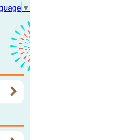
nguage
▼