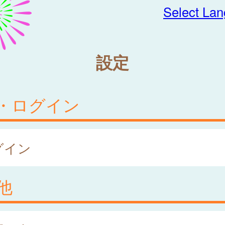
Select La
設定
・ログイン
グイン
他