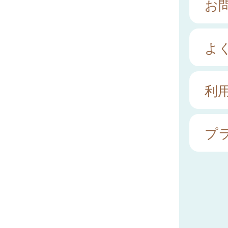
お
よ
利
プ