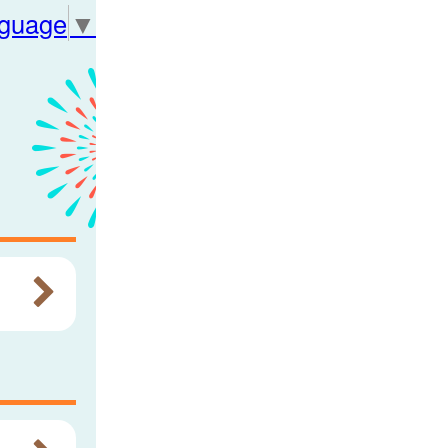
nguage
▼