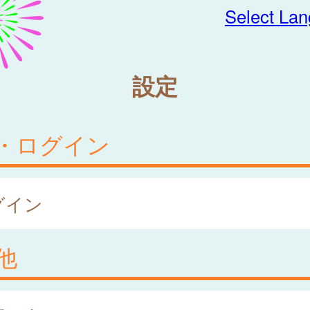
Select La
設定
・ログイン
グイン
他