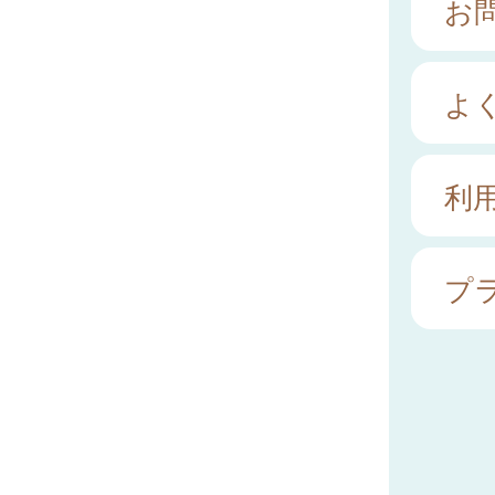
お
よ
利
プ