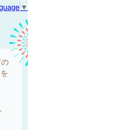
nguage
▼
どの
どを
で