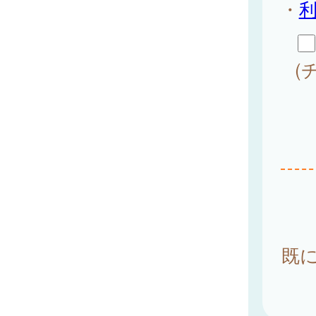
・
(
既