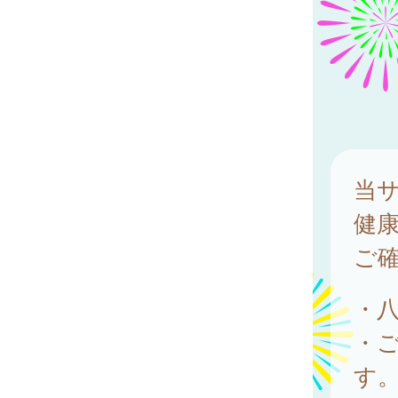
当
健
ご
・
・
す