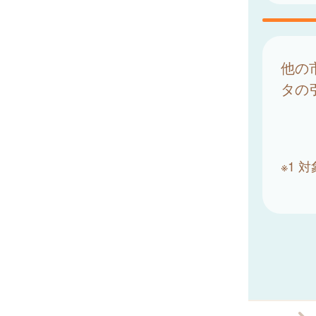
他の
タの
※1