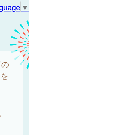
nguage
▼
どの
どを
で