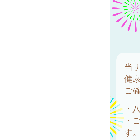
当
健
ご
・
・
す