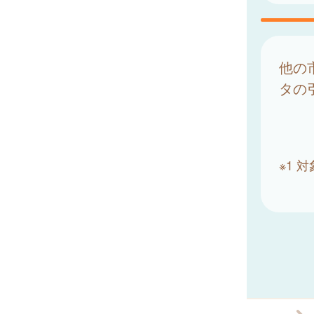
他の
タの
※1