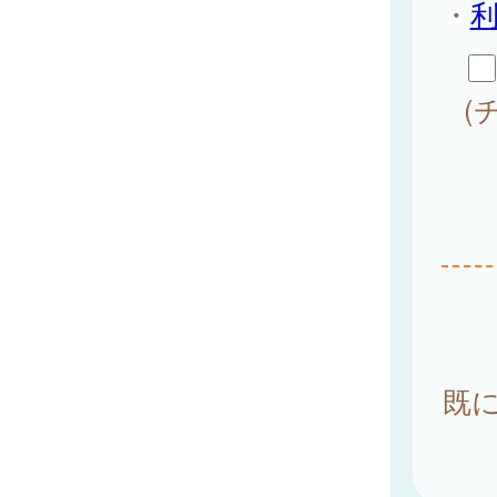
・
(
既