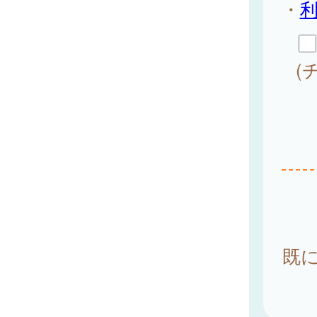
・
(
既