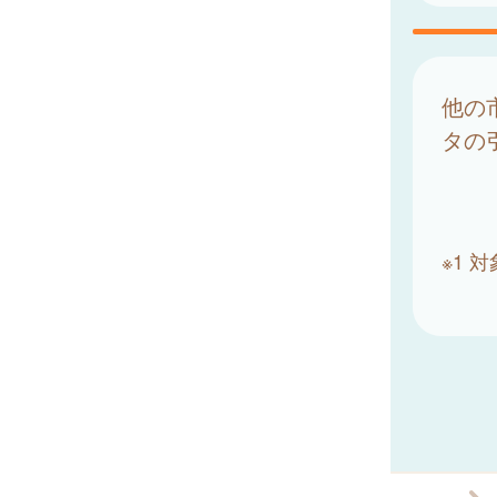
他の
タの
※1