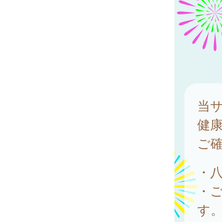
当
健
ご
・
・
す