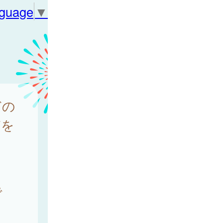
nguage
▼
どの
どを
で