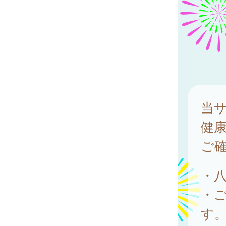
当
健
ご
・
・
す