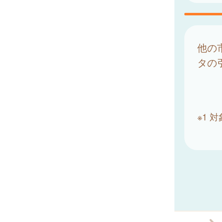
他の
タの
※1