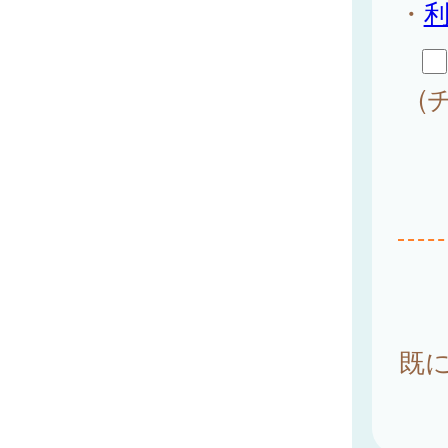
・
(
既