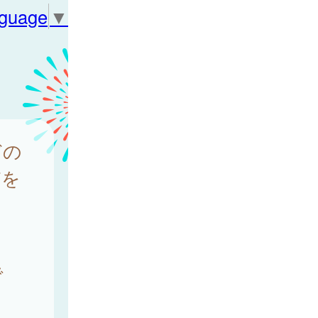
nguage
▼
どの
どを
で