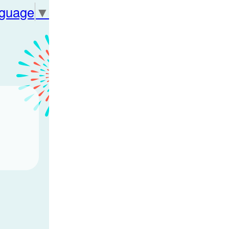
nguage
▼