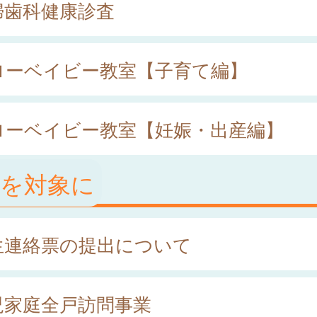
婦歯科健康診査
ローベイビー教室【子育て編】
ローベイビー教室【妊娠・出産編】
児を対象に
生連絡票の提出について
児家庭全戸訪問事業