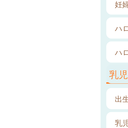
妊
ハ
ハ
乳
出
乳