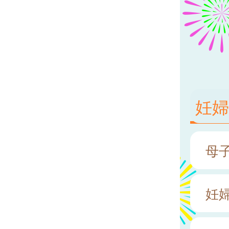
妊
母
妊