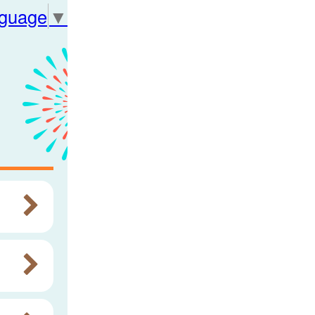
nguage
▼