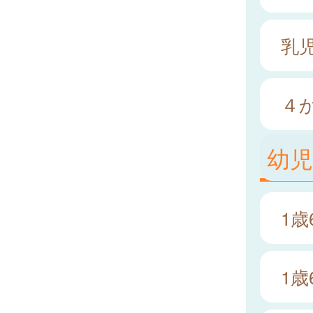
乳
４
幼
1
1