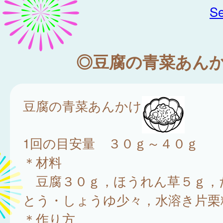
Se
◎豆腐の青菜あん
豆腐の青菜あんかけ
1回の目安量 ３０ｇ～４０ｇ
＊材料
豆腐３０ｇ，ほうれん草５ｇ，
とう・しょうゆ少々，水溶き片栗
＊作り方