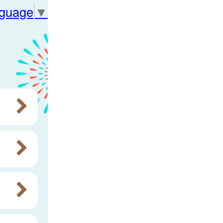
nguage
▼