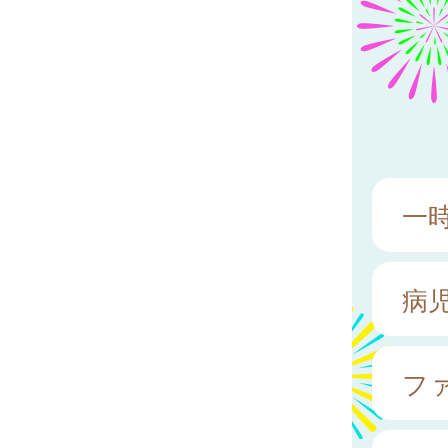
一
病
フ