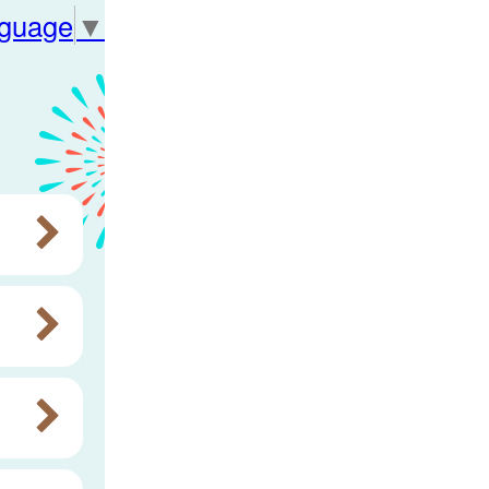
nguage
▼