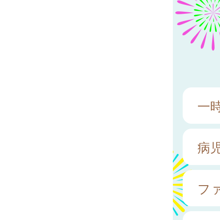
一
病
フ