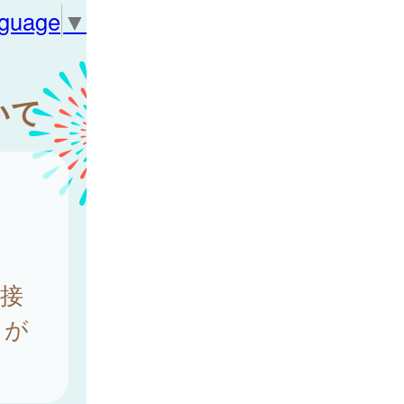
nguage
▼
いて
接
とが