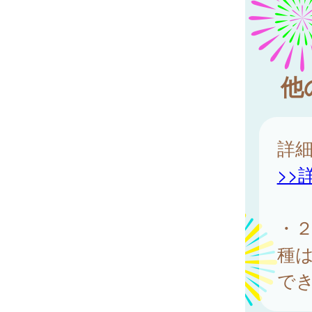
他
詳
>>
・
種
で