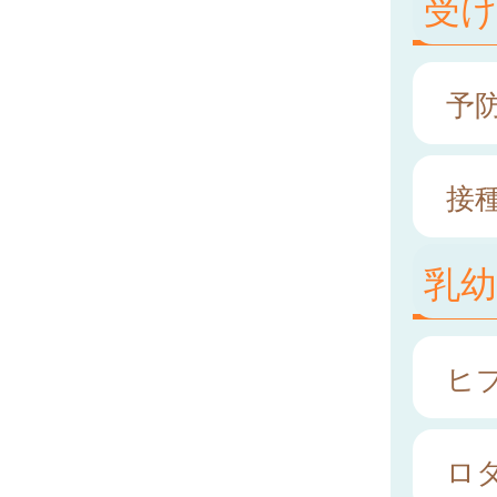
受
予
接
乳
ヒ
ロ