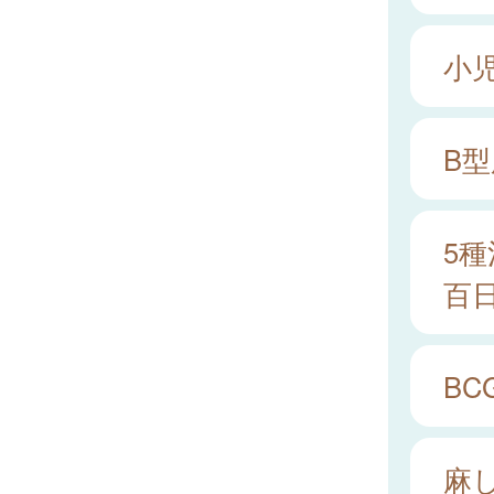
小
B
5種
百
BC
麻し