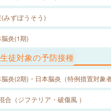
痘(みずぼうそう)
脳炎(1期)
童生徒対象の予防接種
本脳炎(2期)・日本脳炎（特例措置対象
種混合（ジフテリア・破傷風 ）