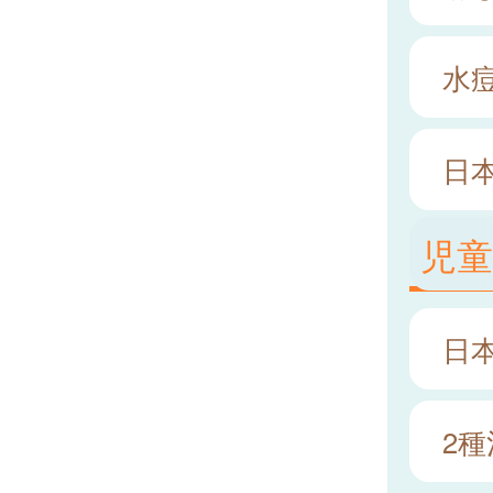
水
日本
児
日
2