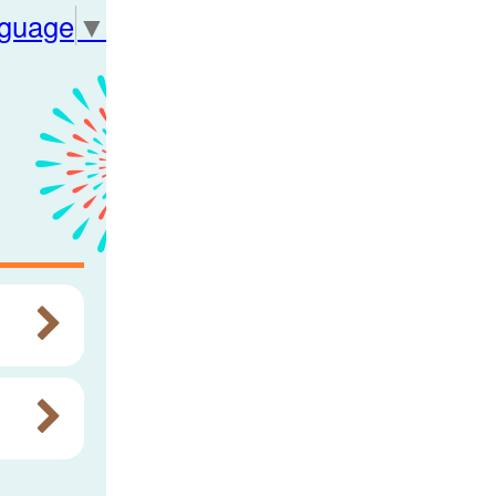
nguage
▼