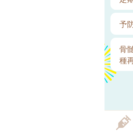
予
骨
種