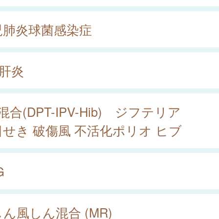
児肺炎球菌感染症
型肝炎
混合(DPT-IPV-Hib) ジフテリア
日せき 破傷風 不活化ポリオ ヒブ
G
ん風しん混合 (MR)