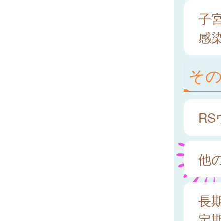
子
感染
そ
R
他
長
定