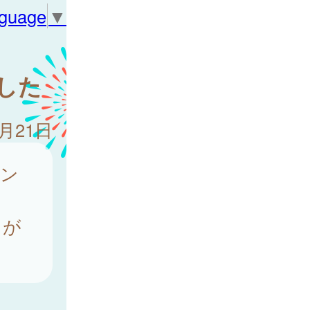
nguage
▼
した
1月21日
メン
とが