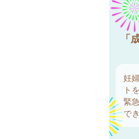
「
妊
ト
緊
で