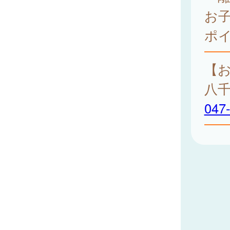
お
ポ
【
八
047