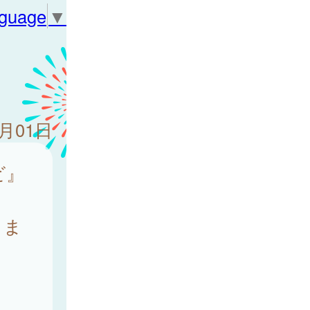
nguage
▼
2月01日
ビ』
。
しま