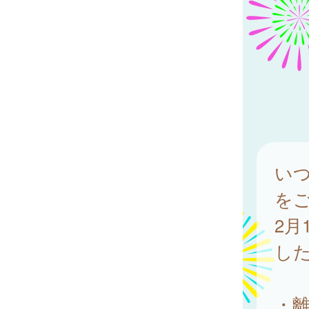
い
を
2
し
・