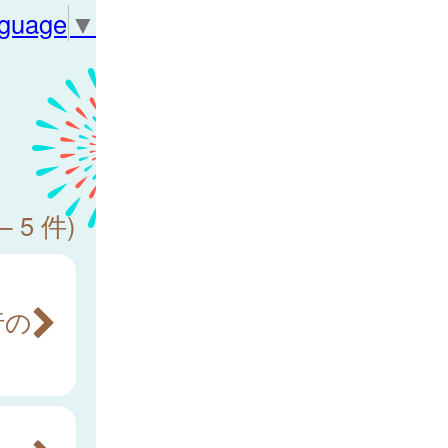
nguage
▼
— 5 件)
行の