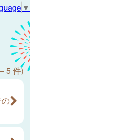
nguage
▼
— 5 件)
行の