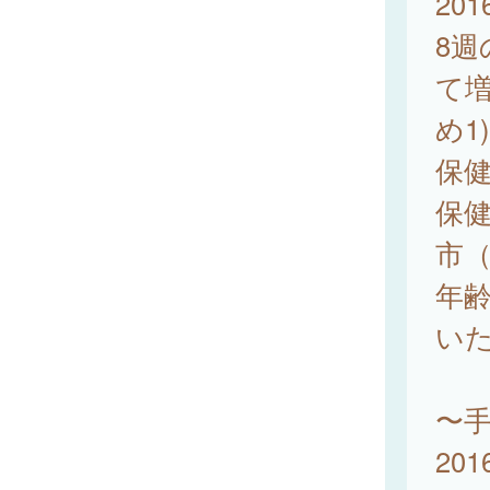
20
8週
て
め1
保健
保健
市（
年齢
い
〜
20