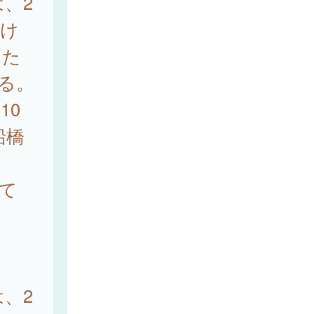
は、2
続け
るた
ある。
10
船橋
めて
は、2