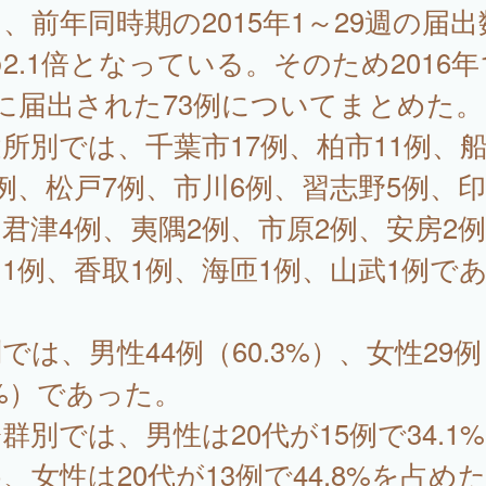
、前年同時期の2015年1～29週の届出
2.1倍となっている。そのため2016年
に届出された73例についてまとめた。
所別では、千葉市17例、柏市11例、
例、松戸7例、市川6例、習志野5例、印
君津4例、夷隅2例、市原2例、安房2
1例、香取1例、海匝1例、山武1例で
。
では、男性44例（60.3%）、女性29例
7%）であった。
群別では、男性は20代が15例で34.1
、女性は20代が13例で44.8%を占め