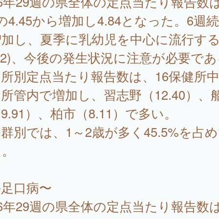
16年29週の県全体の定点当たり報告数
の4.45から増加し4.84となった。6週
増加し、夏季に乳幼児を中心に流行す
)2)、今後の発生状況に注意が必要で
所別定点当たり報告数は、16保健所中
所管内で増加し、習志野（12.40）、
9.91）、柏市（8.11）で多い。
群別では、1～2歳が多く45.5%を占
た。
手足口病〜
16年29週の県全体の定点当たり報告数