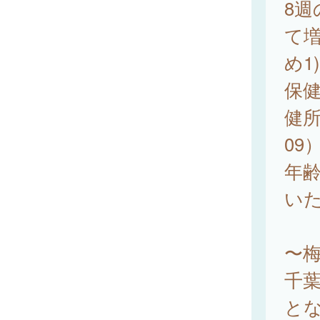
8週
て
め1
保健
健所
09
年齢
い
〜
千葉
と