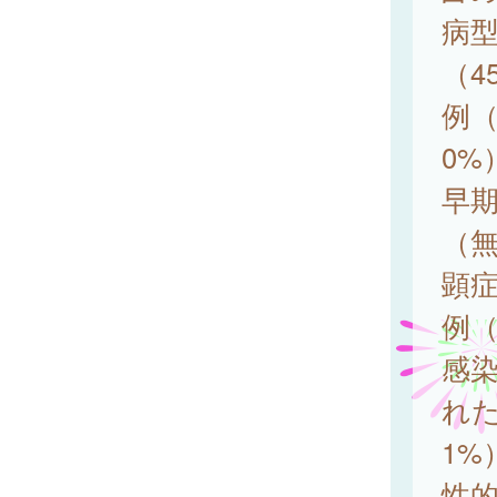
病型
（4
例（
0%
早期
（無
顕症
例（
感
れた
1%
性的