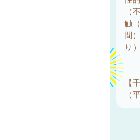
（不
触（
間）
り
【千
（平