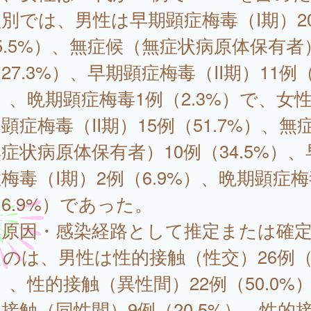
別では、男性は早期顕症梅毒（I期）2
5.5%）、無症候（無症状病原体保有者）
27.3%）、早期顕症梅毒（II期）11例（
）、晩期顕症梅毒1例（2.3%）で、女
顕症梅毒（II期）15例（51.7%）、無
症状病原体保有者）10例（34.5%）、
梅毒（I期）2例（6.9%）、晩期顕症梅
6.9%）であった。
染原因・感染経路として推定または確
のは、男性は性的接触（性交）26例（5
）、性的接触（異性間）22例（50.0%
接触（同性間）9例（20.5%）、性的