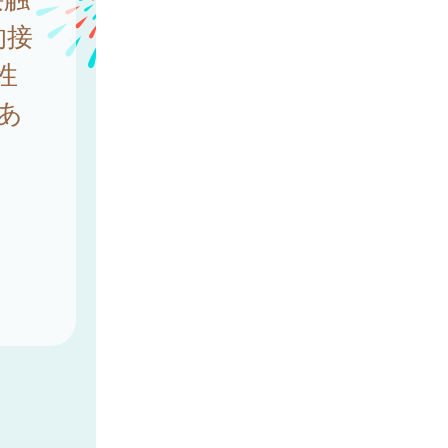
的接
性
あ