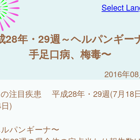
Select La
成28年・29週～ヘルパンギー
手足口病、梅毒〜
2016年0
の注目疾患 平成28年・29週(7月18
4日)
ヘルパンギーナ〜