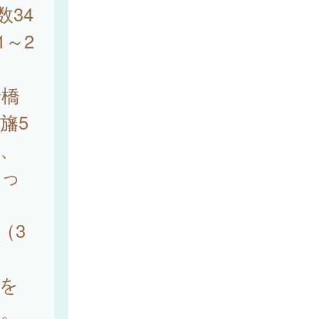
数34
1～2
船橋
旛5
例、
あっ
（3
%を
た。