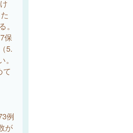
続け
るた
ある。
7保
5.
多い。
めて
73例
数が