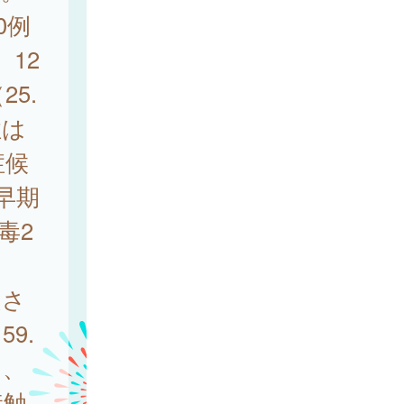
0例
12
25.
性は
症候
早期
毒2
定さ
9.
）、
接触