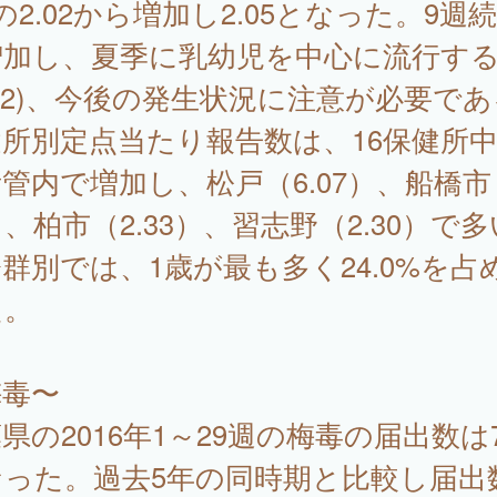
の2.02から増加し2.05となった。9週
増加し、夏季に乳幼児を中心に流行す
)2)、今後の発生状況に注意が必要で
所別定点当たり報告数は、16保健所中
管内で増加し、松戸（6.07）、船橋市（
）、柏市（2.33）、習志野（2.30）で
群別では、1歳が最も多く24.0%を占
た。
梅毒〜
県の2016年1～29週の梅毒の届出数は
なった。過去5年の同時期と比較し届出