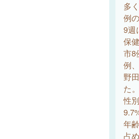
多く
例の
9週
保健
市8
例、
野田
た
性別
9.
年齢
占め