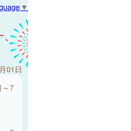
nguage
▼
ナ、
8月01日
日～7