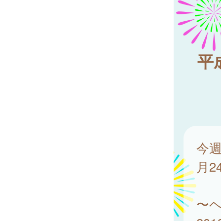
平
今週
月2
〜