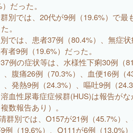
2%）だった。
群別では、20代が9例（19.6%）で最
った。
別では、患者37例（80.4%）、無症
有者9例（19.6%）だった。
37例の症状等は、水様性下痢30例（81
）、腹痛26例（70.3%）、血便16例（43
）、発熱9例（24.3%）、嘔吐9例（24.
溶血性尿毒症症候群(HUS)は報告がな
（複数報告あり）。
清群別では、O157が21例（45.7%）
9例（19.6%）、O111が6例（13.0%