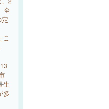
は、2
。全
の定
で
たこ
あ
13
市
長生
が多