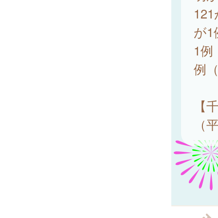
12
が1
1例
例（
【千
（平