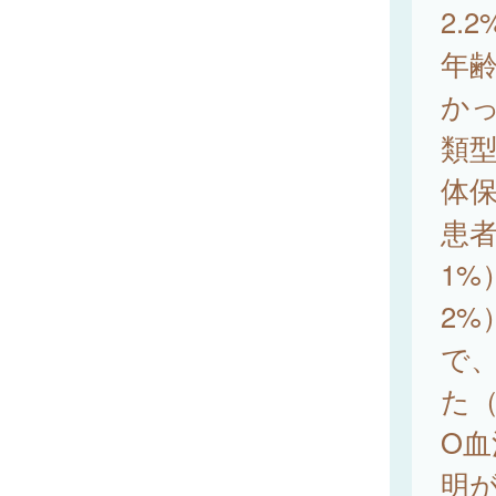
2.
年齢
か
類型
体保
患者
1%
2%
で、
た
O血
明が