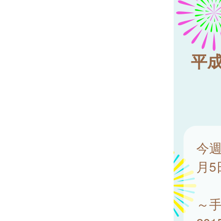
平成
今週
月5
～