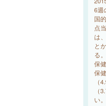
20
6週
国的
点当
は、
と
る
保健
保健
（4
（3
い