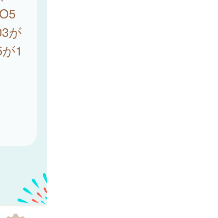
O5
03が
5が1