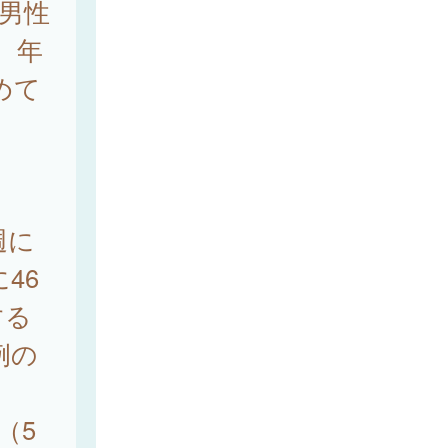
、男性
で、年
めて
週に
46
する
例の
（5