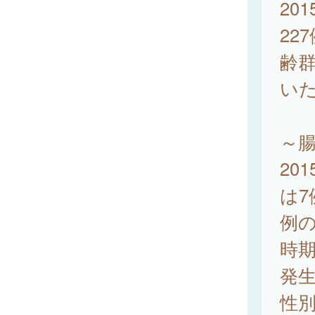
20
22
齢群
い
～
20
は7
例
時期
発
性別