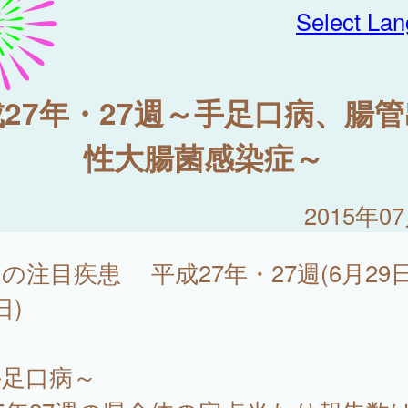
Select La
27年・27週～手足口病、腸
性大腸菌感染症～
2015年0
の注目疾患 平成27年・27週(6月29
日)
手足口病～