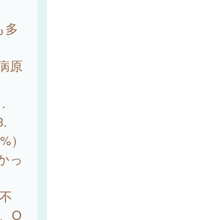
も多
状病原
.
.
3%）
かっ
、不
）、O