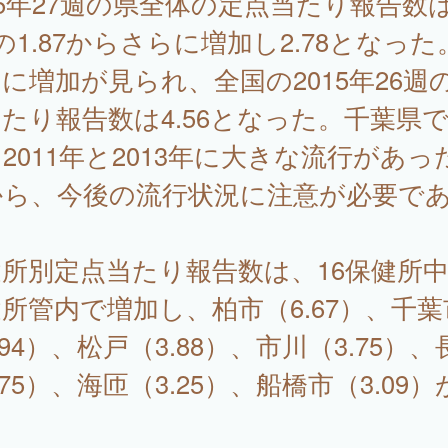
15年27週の県全体の定点当たり報告数
の1.87からさらに増加し2.78となった
に増加が見られ、全国の2015年26週
たり報告数は4.56となった。千葉県
2011年と2013年に大きな流行があっ
から、今後の流行状況に注意が必要で
。
所別定点当たり報告数は、16保健所中
所管内で増加し、柏市（6.67）、千葉
.94）、松戸（3.88）、市川（3.75）、
.75）、海匝（3.25）、船橋市（3.09）
。