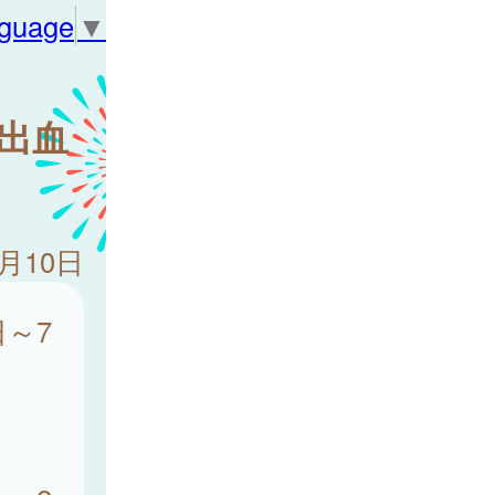
nguage
▼
管出血
7月10日
日～7