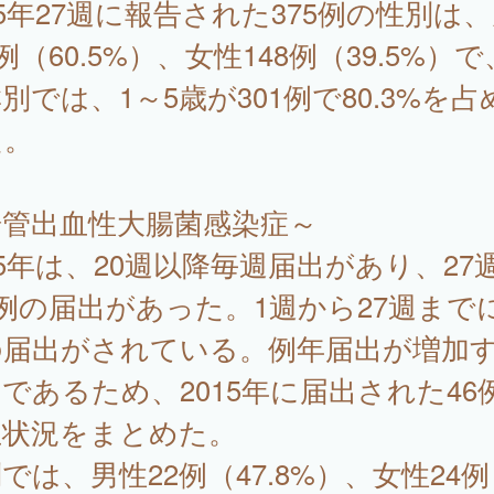
15年27週に報告された375例の性別は
7例（60.5%）、女性148例（39.5%）
別では、1～5歳が301例で80.3%を占
た。
腸管出血性大腸菌感染症～
15年は、20週以降毎週届出があり、27
例の届出があった。1週から27週までに
の届出がされている。例年届出が増加
であるため、2015年に届出された46
生状況をまとめた。
では、男性22例（47.8%）、女性24例