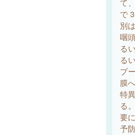
て、
で 
別は
咽
る
る
プ
膜
特
る
要
予