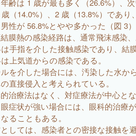
年齢は 1 歳が最も多く（26.6%）、
3 歳（14.0%）、2 歳（13.8%）であり
男性が 56.8%とやや多かった（図 3
頭結膜熱の感染経路は、通常飛沫感染、
いは手指を介した接触感染であり、結
いは上気道からの感染である。
ールを介した場合には、汚染した水か
への直接侵入と考えられている。
異的治療法はなく、対症療法が中心と
。眼症状が強い場合には、眼科的治療
になることもある。
防としては、感染者との密接な接触を