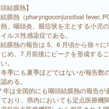
咽頭結膜熱】
膜熱（pharyngoconjunctival fever, 
発熱、咽頭炎、眼症状を主とする小児
ウイルス性感染症である。
結膜熱の報告は 5、6 月頃から徐々に
じめ、7 月前後にピークを形成する
多い。
た冬季にも夏季ほどではないが報告数
を認める。
17 年は全国的にも咽頭結膜熱の報告が
っており、県内においても定点医療機