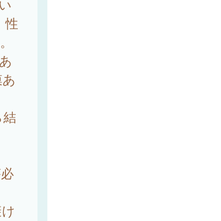
次い
、性
）。
あ
膜あ
ら結
な
が必
避け