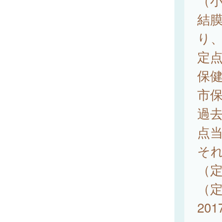
（
結膜
り
定点
保健
市保
過去
点当
それ
（定
（定
20