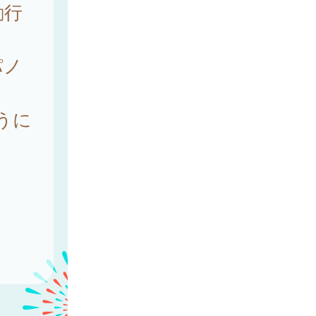
励行
パノ
うに
。