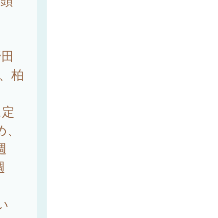
咽頭
な
野田
）、柏
に定
め、
週
週
。
い