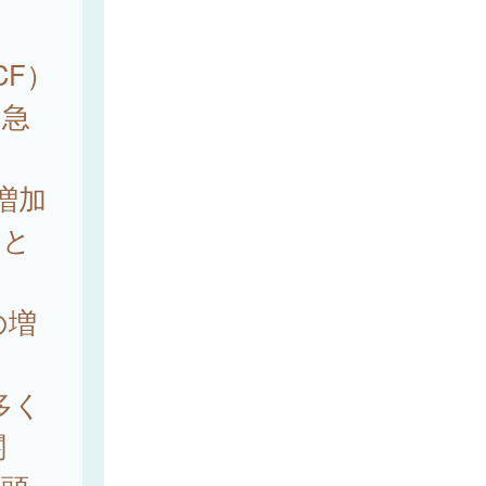
PCF）
の急
増加
こと
の増
多く
関