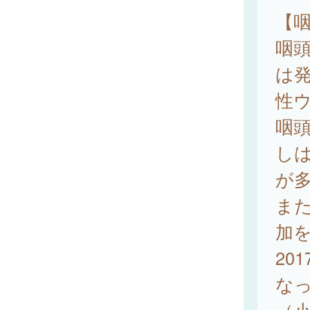
【
咽頭結
は
性
咽頭
しは
が
ま
加
20
な