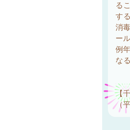
る
す
消
ー
例年
な
【
（平