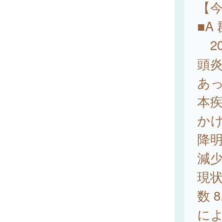
【
■A
20
頭炎
あ
本
かけ
降
減
現
数 
によ