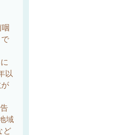
菌咽
）で
春に
年以
数が
報告
地域
など