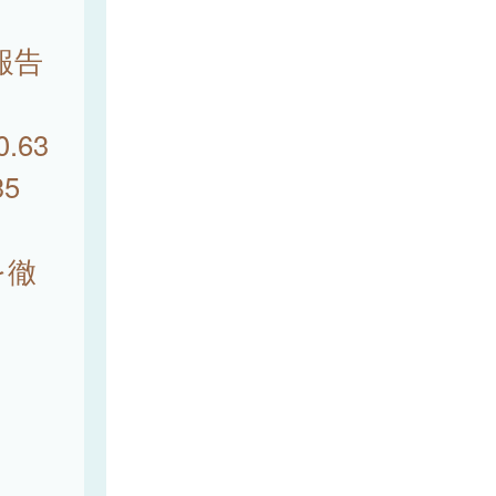
報告
63
5
を徹