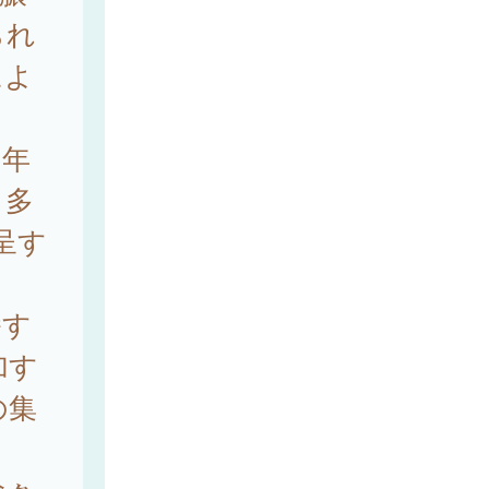
られ
によ
の年
も多
呈す
播す
加す
の集