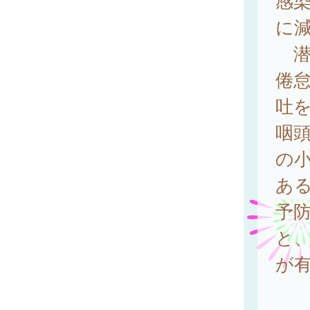
感
に減
潜伏
倦
吐
咽
の
あ
予
と
が有