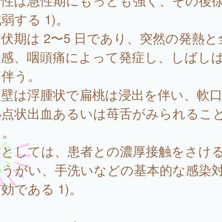
染性は急性期にもっとも強く、その後
弱する 1)。
期は 2〜5 日であり、突然の発熱と
怠感、咽頭痛によって発症し、しばし
を伴う。
頭壁は浮腫状で扁桃は浸出を伴い、軟
小点状出血あるいは苺舌がみられるこ
る。
防としては、患者との濃厚接触をさけ
、うがい、手洗いなどの基本的な感染
効である 1)。