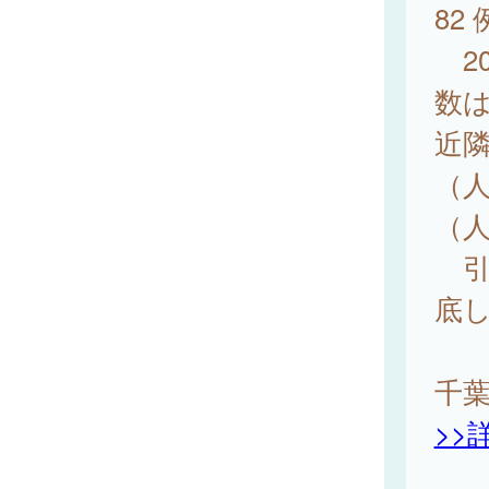
82
20
数は
近隣
（人
（
引
底
千
>>