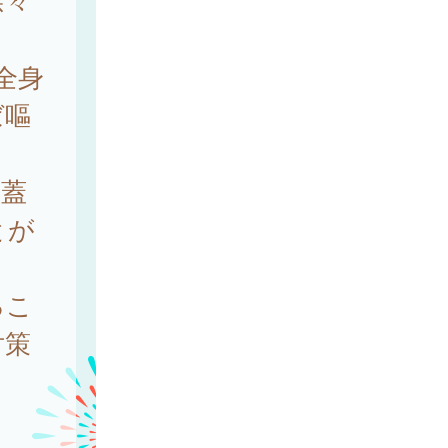
徐々
全身
ば嘔
口蓋
とが
るこ
対策