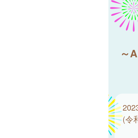
～
20
(令