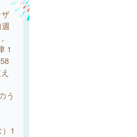
ンザ
前週
た。
 1
58
超え
例のう
）1