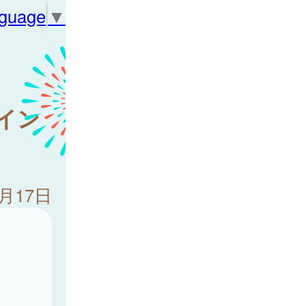
nguage
▼
イン
3月17日