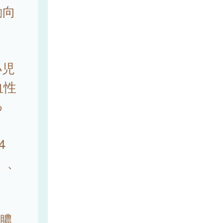
動向
小児
血性
っ
4
%）、
膿