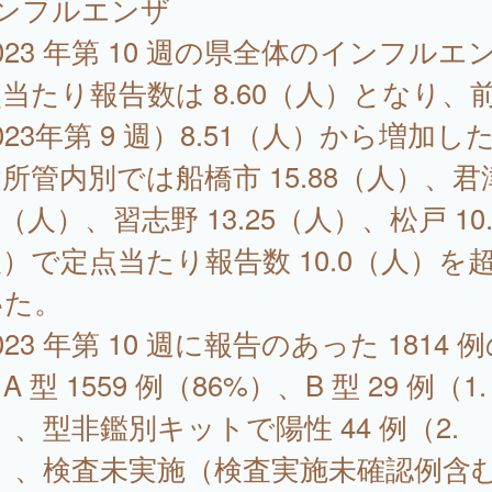
インフルエンザ
23 年第 10 週の県全体のインフルエ
当たり報告数は 8.60（人）となり、
023年第 9 週）8.51（人）から増加し
所管内別では船橋市 15.88（人）、君津
92（人）、習志野 13.25（人）、松戸 10.
）で定点当たり報告数 10.0（人）を
いた。
23 年第 10 週に報告のあった 1814 
A 型 1559 例（86%）、B 型 29 例（1.
）、型非鑑別キットで陽性 44 例（2.
）、検査未実施（検査実施未確認例含む