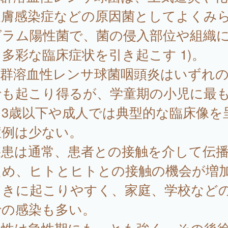
皮膚感染症などの原因菌としてよくみ
グラム陽性菌で、菌の侵入部位や組織
多彩な臨床症状を引き起こす 1)。
 群溶血性レンサ球菌咽頭炎はいずれ
でも起こり得るが、学童期の小児に最
、3歳以下や成人では典型的な臨床像を
症例は少ない。
疾患は通常、患者との接触を介して伝
ため、ヒトとヒトとの接触の機会が増
ときに起こりやすく、家庭、学校など
での感染も多い。