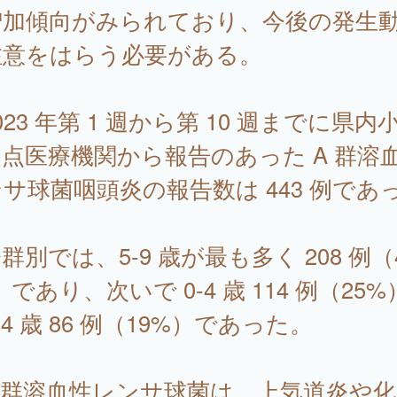
増加傾向がみられており、今後の発生
注意をはらう必要がある。
23 年第 1 週から第 10 週までに県内
点医療機関から報告のあった A 群溶
サ球菌咽頭炎の報告数は 443 例であ
。
群別では、5-9 歳が最も多く 208 例（
）であり、次いで 0-4 歳 114 例（25
-14 歳 86 例（19%）であった。
 群溶血性レンサ球菌は、上気道炎や化