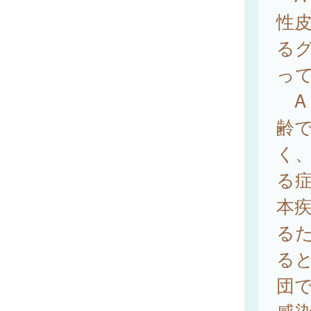
性
る
って
A
齢
く
る
本
る
る
団