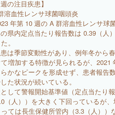
今週の注目疾患】
 群溶血性レンサ球菌咽頭炎
23 年第 10 週の A 群溶血性レンサ球
の県内定点当たり報告数は 0.39（人
った。
疾患は季節変動性があり、例年冬から
て増加する特徴が見られるが、2021 
明らかなピークを形成せず、患者報告
少した状況が続いている。
状として警報開始基準値（定点当たり
8.0（人））を大きく下回っているが、
っては長生保健所管内（3.3（人））