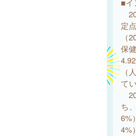
■
20
定点
（2
保健
4.
（人
て
20
ち、
6%
4%