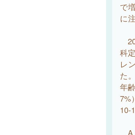
で
に
20
科定
レン
た
年齢
7%
10
A