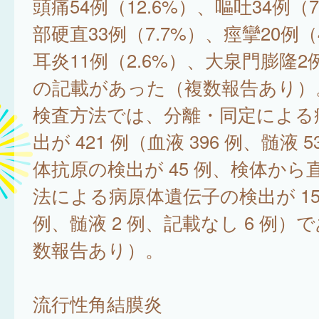
頭痛54例（12.6%）、嘔吐34例（
部硬直33例（7.7%）、痙攣20例（
耳炎11例（2.6%）、大泉門膨隆2例
の記載があった（複数報告あり）
検査方法では、分離・同定による
出が 421 例（血液 396 例、髄液 
体抗原の検出が 45 例、検体から直
法による病原体遺伝子の検出が 15 
例、髄液 2 例、記載なし 6 例）
数報告あり）。
流行性角結膜炎