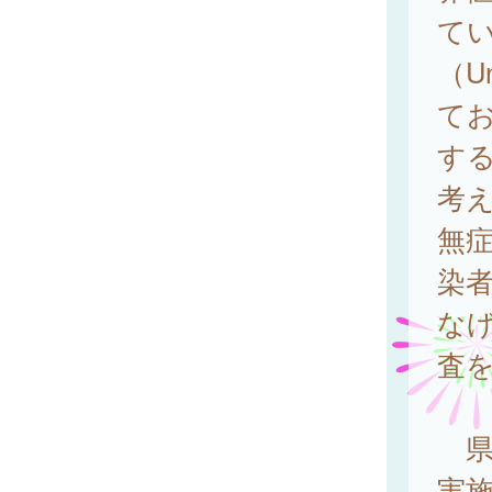
てい
（U
て
する（
考
無症
染
な
査
県
実