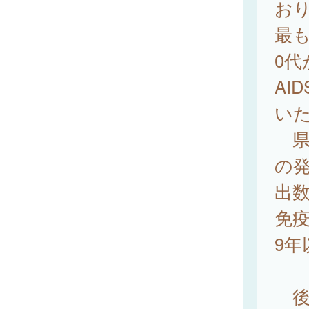
おり
最も
0代
AI
い
県
の発
出数
免疫
9
後