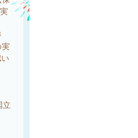
実
伴
の実
認い
国立