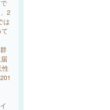
）で
、2
では
めて
群
生届
天性
01
イ