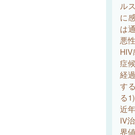
ルス（
に
は
悪
HI
症候
経
す
る1
近
IV
界値