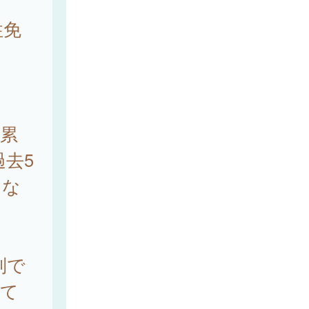
性免
1
に累
過去5
くな
別で
めて