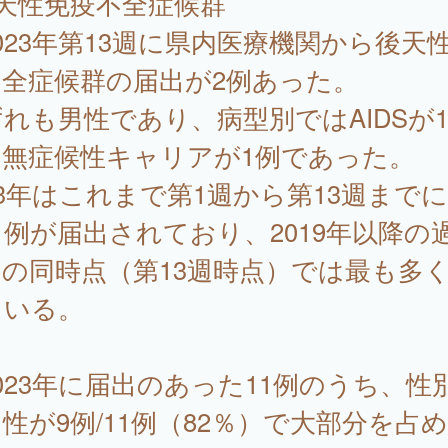
天性免疫不全症候群
23年第13週に県内医療機関から後天
不全症候群の届出が2例あった。
れも男性であり、病型別ではAIDSが
、無症候性キャリアが1例であった。
23年はこれまで第1週から第13週まで
1例が届出されており、2019年以降の
の同時点（第13週時点）では最も多
ている。
23年に届出のあった11例のうち、性
性が9例/11例（82％）で大部分を占