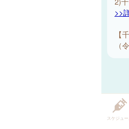
2)
>>
【
（令
スケジュー