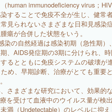
human immunodeficiency virus；HI
感染することで免疫不全が生じ、健常
通常見られないさまざまな日和見感染
性腫瘍が合併した状態をいう。
V感染の自然経過は感染初期（急性期）
期、AIDS発症期の3期に分けられ、
過するとともに免疫システムの破壊が
るため、早期診断、治療がとても重要
)。
年、さまざまな研究において、効果的な
治療を受けて血液中のウイルス量が検
未満（Undetectable）のレベルに抑