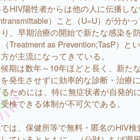
るHIV陽性者からは他の人に伝播しな
ntransmittable）こと（U=U）が分か
おり、早期治療の開始で新たな感染を
Treatment as Prevention;TasP）と
え方が主流になってきている。
候期は数年～10年ほどと長く、新た
者を発生させずに効率的な診断・治療
げるためには、特に無症状者が自発的
を受検できる体制が不可欠である。
では、保健所等で無料・匿名のHIV検
施しているとともに、（公財）ちば県