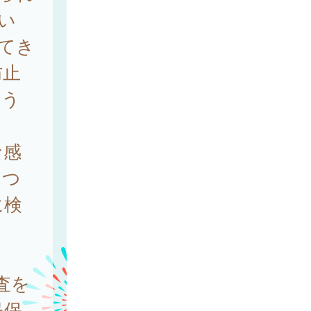
い
ってき
防止
いう
な感
につ
に検
査を
民保