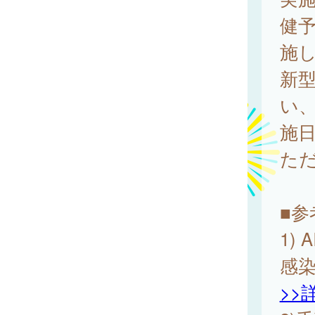
健
施し
新
い
施
た
■参
1)
感
>>