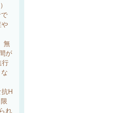
V）
者で
症や
、無
時間が
進行
とな
抗H
出限
えられ