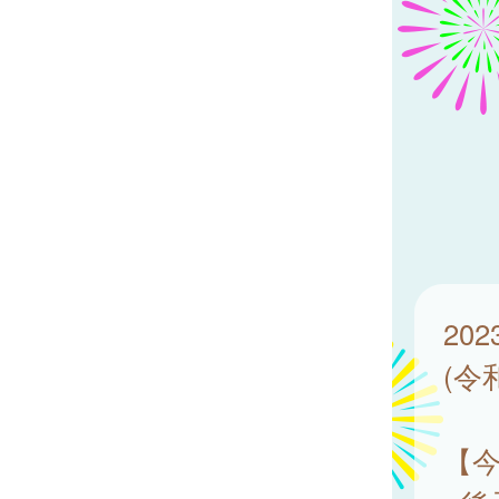
20
(令
【