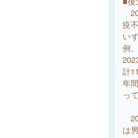
■後
20
疫
いず
例
20
計1
年間
っ
20
は男