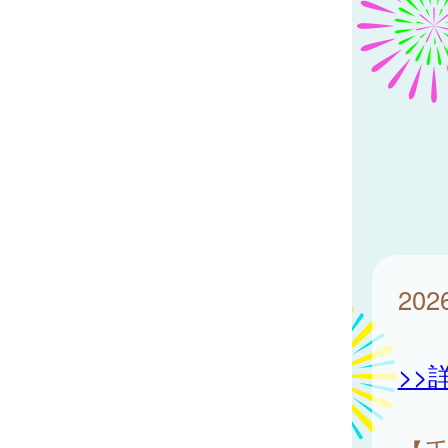
20
>>